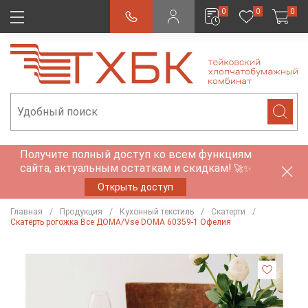
0
0
0
Получите полный доступ ко всем функциям
сайта, актуальным остаткам и скидкам!
🚀✨
Открыть доступ
Главная
Продукция
Кухонный текстиль
Скатерти
Скатерть рогожка Все ДОМА/Vse DOMA 60359-1 Офелия