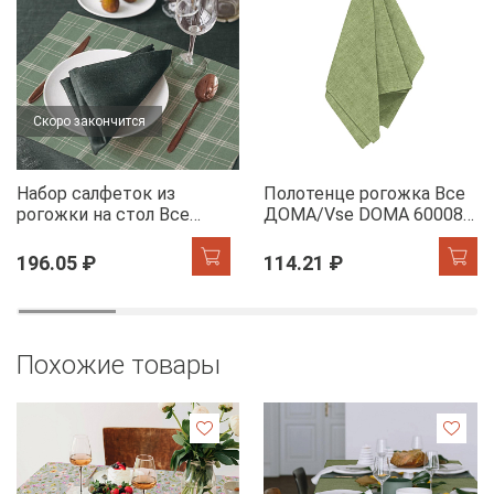
Скоро закончится
Набор салфеток из
Полотенце рогожка Все
рогожки на стол Все
ДОМА/Vse DOMA 60008-
ДОМА/Vse DOMA 60165-
5 Олива
1 Камилла
196.05 ₽
114.21 ₽
Похожие товары