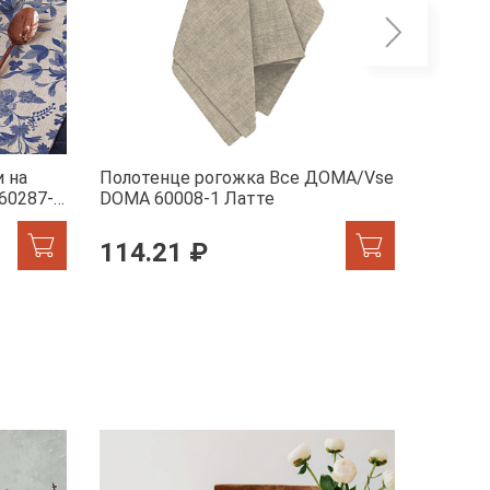
 на
Полотенце рогожка Все ДОМА/Vse
Полоте
60287-1
DOMA 60008-1 Латте
DOMA 6
114.21 ₽
114.