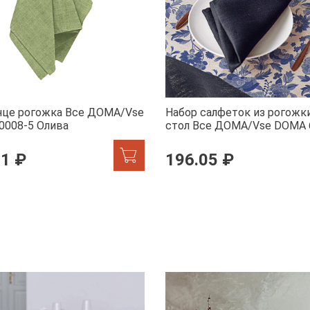
нце рогожка Все ДОМА/Vse
Набор салфеток из рогожки
0008-5 Олива
стол Все ДОМА/Vse DOMA 
Елена Прекрасная
21 ₽
196.05 ₽