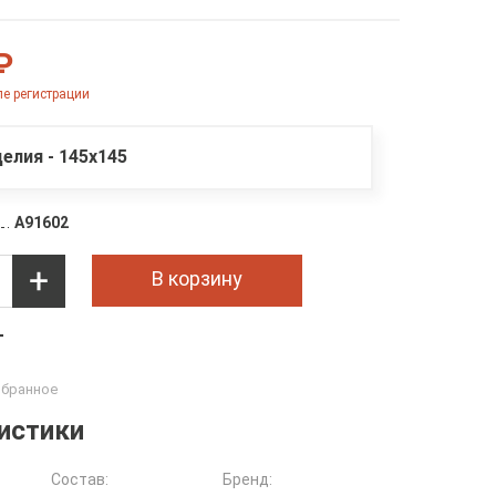
₽
е регистрации
елия - 145х145
A91602
В корзину
т
истики
Состав:
Бренд: