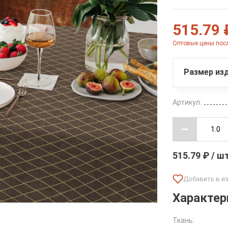
515.79 
Оптовые цены посл
Размер изд
Артикул:
515.79 ₽ / ш
Характер
Ткань: