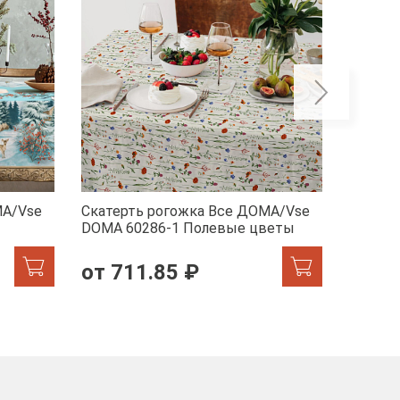
МА/Vse
Скатерть рогожка Все ДОМА/Vse
Скатер
DOMA 60286-1 Полевые цветы
DOMA 6
от 711.85 ₽
от 5