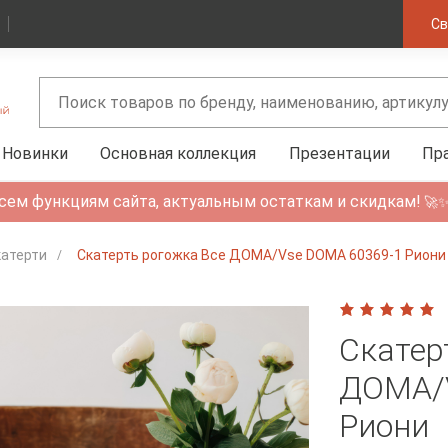
Св
Новинки
Основная коллекция
Презентации
Пр
сем функциям сайта, актуальным остаткам и скидкам!
🚀
катерти
Скатерть рогожка Все ДОМА/Vse DOMA 60369-1 Риони
Скатер
ДОМА/
Риони