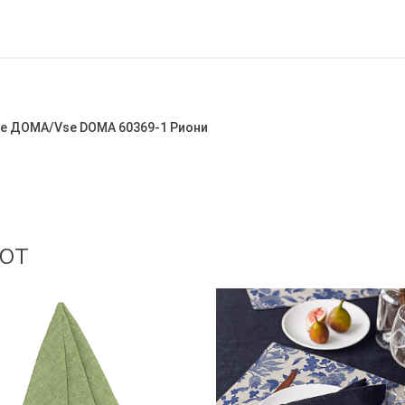
се ДОМА/Vse DOMA 60369-1 Риони
ют