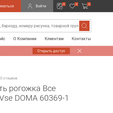
0
0
0
язаться
Войти
айс
О Компании
Клиентам
Контакты
✨
Открыть доступ
0 отзывов
ть рогожка Все
Vse DOMA 60369-1