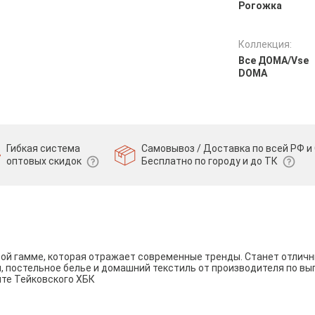
Рогожка
Коллекция:
Все ДOMA/Vse
DOMA
Гибкая система
Самовывоз / Доставка по всей РФ и 
оптовых скидок
Бесплатно по городу и до ТК
вой гамме, которая отражает современные тренды. Станет отли
и, постельное белье и домашний текстиль от производителя по вы
йте Тейковского ХБК