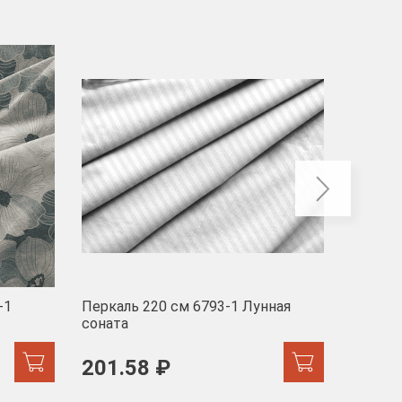
-40
-1
Перкаль 220 см 6793-1 Лунная
Муслин
соната
103 
201.58 ₽
171.44