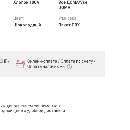
Хлопок 100%
Все ДOMA/Vse
DOMA
Цвет:
Упаковка:
Шоколадный
Пакет ПВХ
СНГ /
Онлайн-оплата / Оплата по счету /
Оплата наличными
чным дополнением современного
годной цене с удобной доставкой