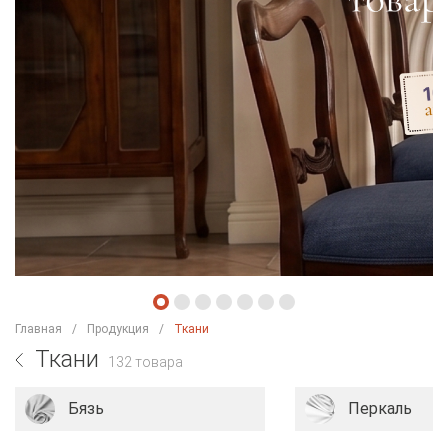
Главная
Продукция
Ткани
Ткани
132 товара
Бязь
Перкаль