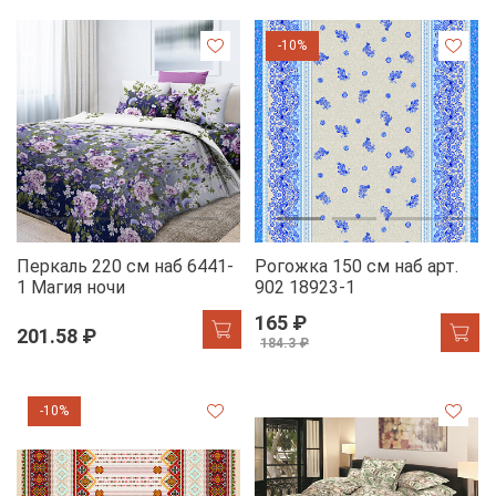
-10%
Перкаль 220 см наб 6441-
Рогожка 150 см наб арт.
1 Магия ночи
902 18923-1
165 ₽
201.58 ₽
184.3 ₽
-10%