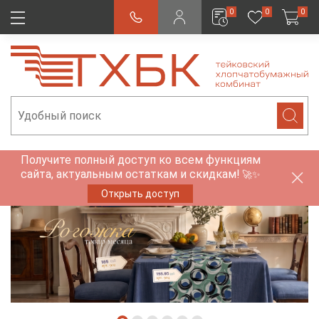
0
0
0
Получите полный доступ ко всем функциям
сайта, актуальным остаткам и скидкам!
🚀✨
Открыть доступ