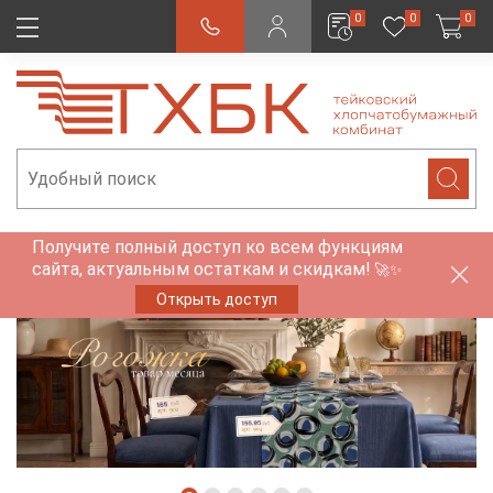
0
0
0
Получите полный доступ ко всем функциям
сайта, актуальным остаткам и скидкам!
🚀✨
Открыть доступ