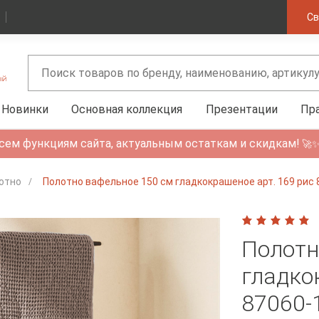
Св
Новинки
Основная коллекция
Презентации
Пр
сем функциям сайта, актуальным остаткам и скидкам!
🚀
отно
Полотно вафельное 150 см гладкокрашеное арт. 169 рис
Полотн
гладко
87060-