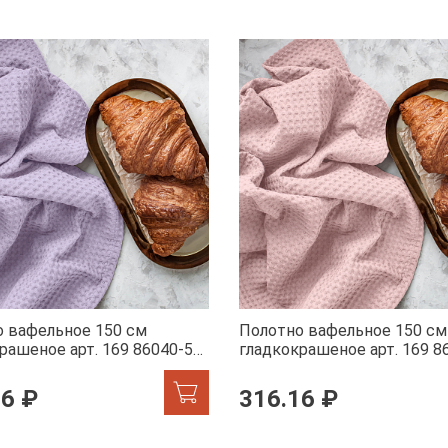
 вафельное 150 см
Полотно вафельное 150 см
рашеное арт. 169 86040-5
гладкокрашеное арт. 169 8
 АК
розовый АК
16 ₽
316.16 ₽