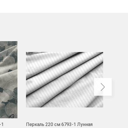
-40
-1
Перкаль 220 см 6793-1 Лунная
Муслин