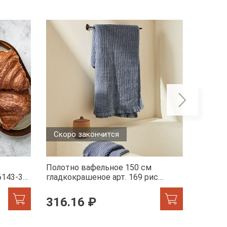
Скоро закончится
Полотно вафельное 150 см
Полотн
6143-3
гладкокрашеное арт. 169 рис
гладко
86095-13 серо-голубой АК
голубо
316.16 ₽
316.