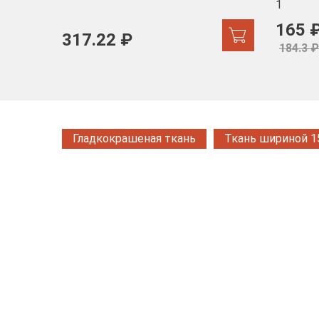
1
165 
317.22 ₽
184.3 ₽
Гладкокрашеная ткань
Ткань шириной 1