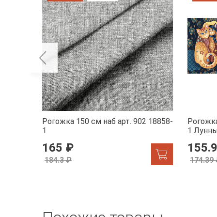
Рогожка 150 см наб арт. 902 18858-
Рогожка
1
1 Лунн
165 ₽
155.
184.3 ₽
174.39