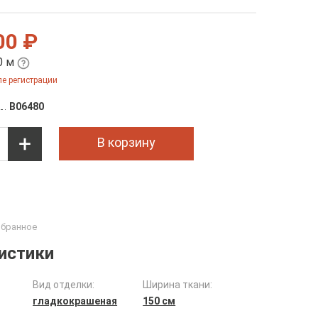
00 ₽
0 м
е регистрации
B06480
В корзину
истики
Вид отделки:
Ширина ткани:
гладкокрашеная
150 см