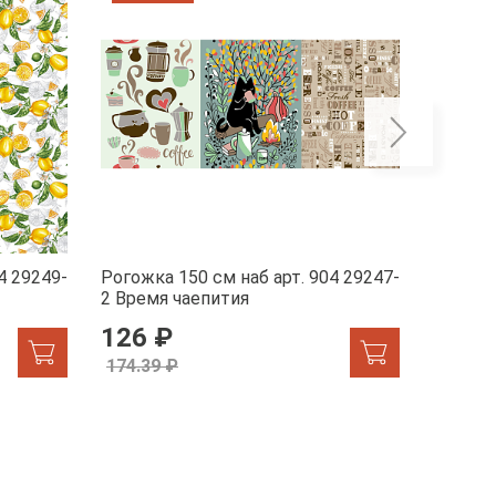
4 29249-
Рогожка 150 см наб арт. 904 29247-
Рогожка
2 Время чаепития
1 Жар-
126 ₽
155.
174.39 ₽
174.39