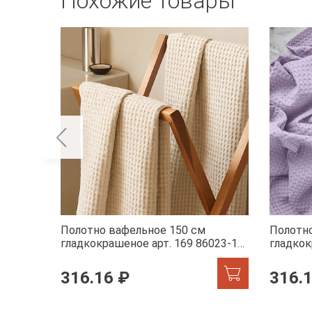
Похожие товары
Полотно вафельное 150 см
Полотно
гладкокрашеное арт. 169 86023-1
гладкок
молочный АК
лаванда
316.16 ₽
316.