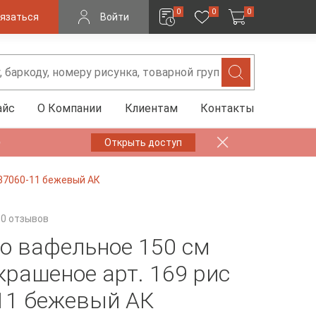
0
0
0
язаться
Войти
айс
О Компании
Клиентам
Контакты
✨
Открыть доступ
 87060-11 бежевый АК
0 отзывов
о вафельное 150 см
крашеное арт. 169 рис
11 бежевый АК