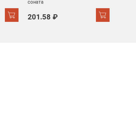
соната
103 
201.58 ₽
171.44