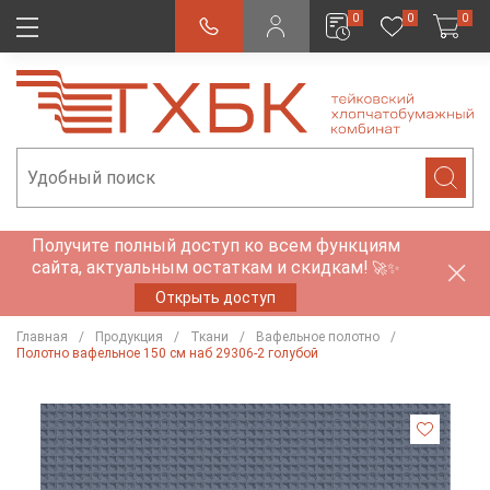
0
0
0
Получите полный доступ ко всем функциям
сайта, актуальным остаткам и скидкам!
🚀✨
Открыть доступ
Главная
Продукция
Ткани
Вафельное полотно
Полотно вафельное 150 см наб 29306-2 голубой