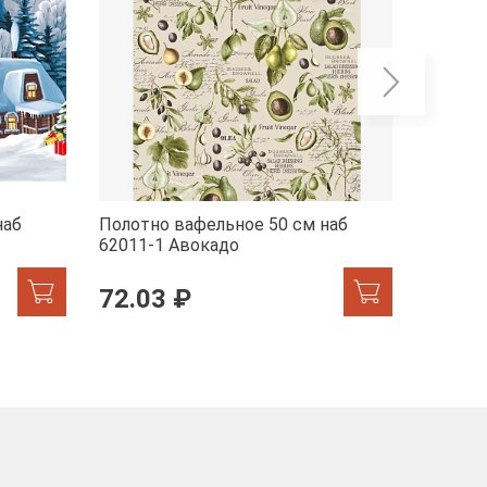
наб
Полотно вафельное 50 см наб
Полотн
62011-1 Авокадо
29278-
72.03 ₽
72.0