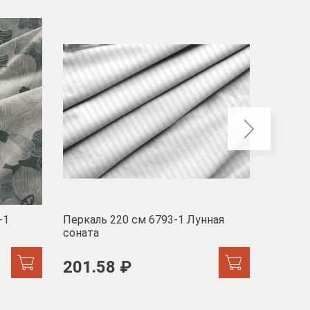
-40
-1
Перкаль 220 см 6793-1 Лунная
Муслин
соната
103 
201.58 ₽
171.44