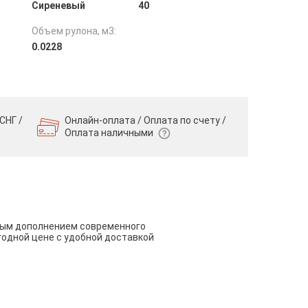
Сиреневый
40
Объем рулона, м3:
0.0228
СНГ /
Онлайн-оплата / Оплата по счету /
Оплата наличными
чным дополнением современного
годной цене с удобной доставкой