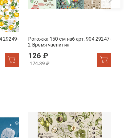
4 29249-
Рогожка 150 см наб арт. 904 29247-
Рогожка
2 Время чаепития
1 Жар-
126 ₽
155.
174.39 ₽
174.39