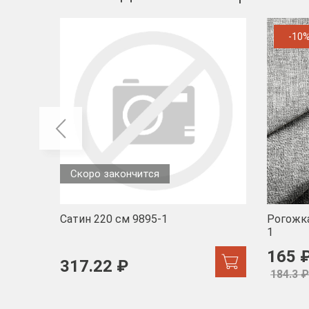
-10
Скоро закончится
Сатин 220 см 9895-1
Рогожка
1
165 
317.22 ₽
184.3 ₽