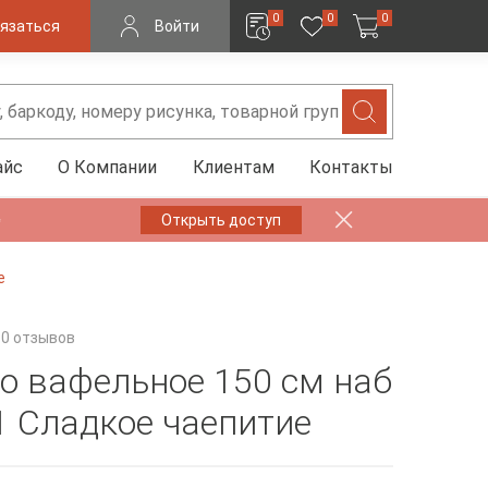
0
0
0
язаться
Войти
айс
О Компании
Клиентам
Контакты
✨
Открыть доступ
е
0 отзывов
о вафельное 150 см наб
1 Сладкое чаепитие