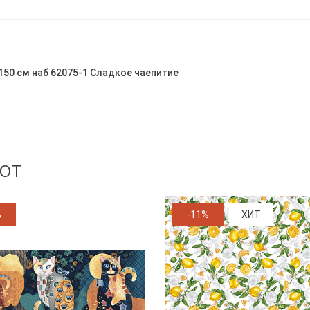
150 см наб 62075-1 Сладкое чаепитие
ют
%
-11%
ХИТ