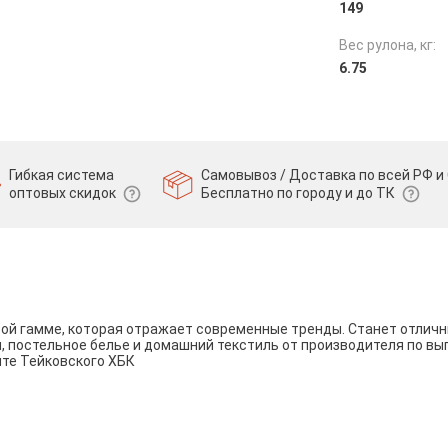
149
Вес рулона, кг:
6.75
Гибкая система
Самовывоз / Доставка по всей РФ и 
оптовых скидок
Бесплатно по городу и до ТК
вой гамме, которая отражает современные тренды. Станет отли
и, постельное белье и домашний текстиль от производителя по вы
йте Тейковского ХБК