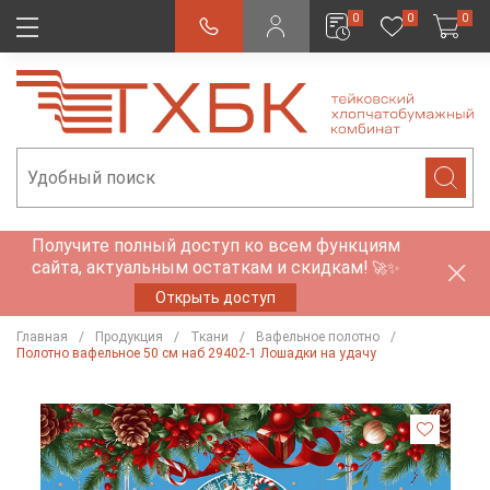
0
0
0
Получите полный доступ ко всем функциям
сайта, актуальным остаткам и скидкам!
🚀✨
Открыть доступ
Главная
Продукция
Ткани
Вафельное полотно
Полотно вафельное 50 см наб 29402-1 Лошадки на удачу