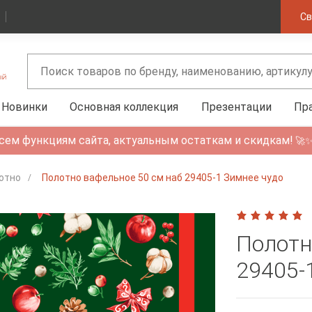
Св
Новинки
Основная коллекция
Презентации
Пр
сем функциям сайта, актуальным остаткам и скидкам!
🚀
отно
Полотно вафельное 50 см наб 29405-1 Зимнее чудо
Полотн
29405-