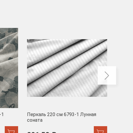
-40
-1
Перкаль 220 см 6793-1 Лунная
Муслин
соната
103 