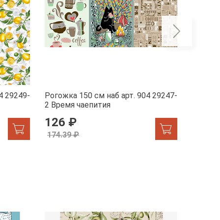
4 29249-
Рогожка 150 см наб арт. 904 29247-
Рогожка
2 Время чаепития
1 Жар-
126 ₽
155.
174.39 ₽
174.39