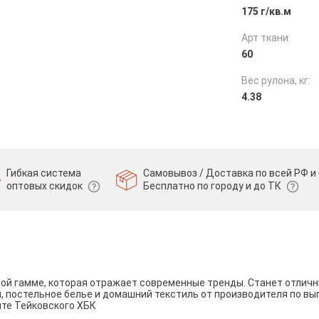
175 г/кв.м
Арт ткани:
60
Вес рулона, кг:
4.38
Гибкая система
Самовывоз / Доставка по всей РФ и 
оптовых скидок
Бесплатно по городу и до ТК
вой гамме, которая отражает современные тренды. Станет отли
и, постельное белье и домашний текстиль от производителя по вы
йте Тейковского ХБК