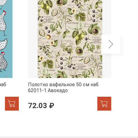
наб
Полотно вафельное 50 см наб
Полотн
62011-1 Авокадо
29278-
72.03 ₽
72.0