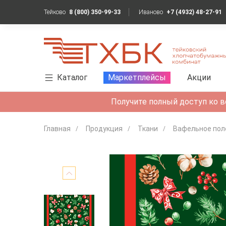
Тейково
8 (800) 350-99-33
Иваново
+7 (4932) 48-27-91
Каталог
Маркетплейсы
Акции
Получите полный доступ ко в
Главная
Продукция
Ткани
Вафельное пол