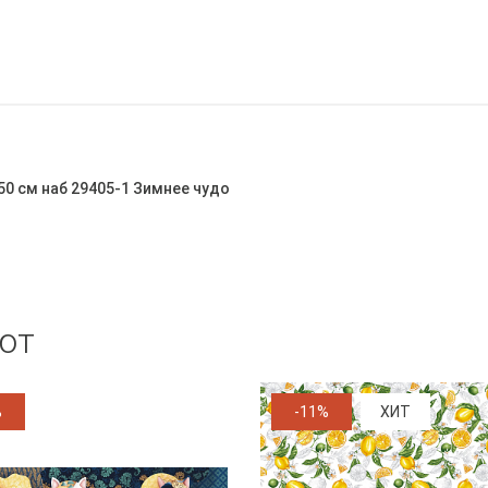
50 см наб 29405-1 Зимнее чудо
ют
%
-11%
ХИТ