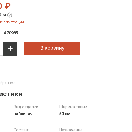
0 ₽
0 м
е регистрации
A70985
В корзину
истики
Вид отделки:
Ширина ткани:
набивная
50 см
Состав:
Назначение: