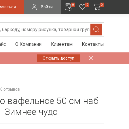
0
0
0
язаться
Войти
айс
О Компании
Клиентам
Контакты
✨
Открыть доступ
0 отзывов
о вафельное 50 см наб
1 Зимнее чудо