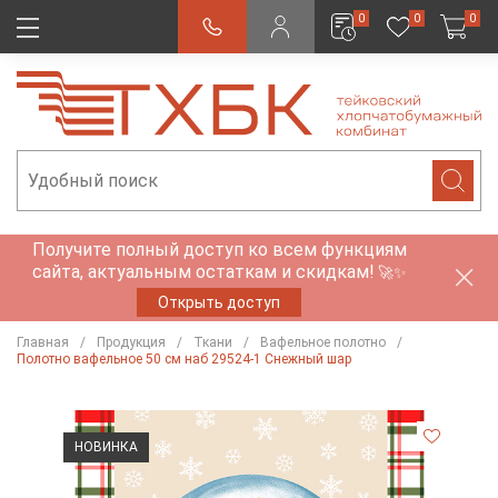
0
0
0
Получите полный доступ ко всем функциям
сайта, актуальным остаткам и скидкам!
🚀✨
Открыть доступ
Главная
Продукция
Ткани
Вафельное полотно
Полотно вафельное 50 см наб 29524-1 Снежный шар
НОВИНКА