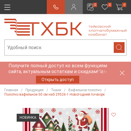
0
0
0
Получите полный доступ ко всем функциям
сайта, актуальным остаткам и скидкам!
🚀✨
Открыть доступ
Главная
Продукция
Ткани
Вафельное полотно
Полотно вафельное 50 см наб 29526-1 Новогодний пэчворк
НОВИНКА