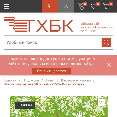
0
0
0
Получите полный доступ ко всем функциям
сайта, актуальным остаткам и скидкам!
🚀✨
Открыть доступ
Главная
Продукция
Ткани
Вафельное полотно
Полотно вафельное 50 см наб 29553-2 Коза-королева
НОВИНКА