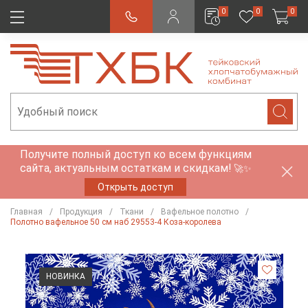
0
0
0
Получите полный доступ ко всем функциям
сайта, актуальным остаткам и скидкам!
🚀✨
Открыть доступ
Главная
Продукция
Ткани
Вафельное полотно
Полотно вафельное 50 см наб 29553-4 Коза-королева
НОВИНКА