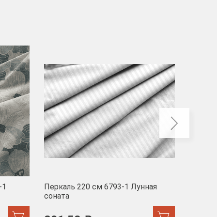
-40
-1
Перкаль 220 см 6793-1 Лунная
Муслин
соната
103 