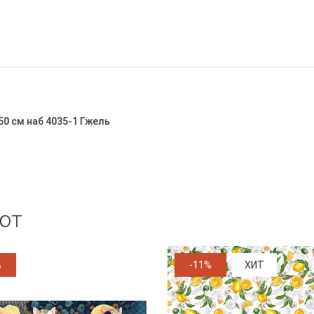
0 см наб 4035-1 Гжель
ют
%
-11%
ХИТ