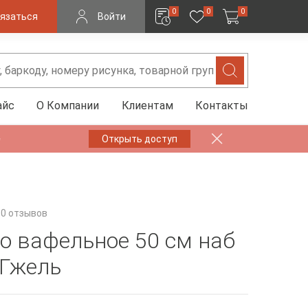
0
0
0
язаться
Войти
айс
О Компании
Клиентам
Контакты
✨
Открыть доступ
0 отзывов
о вафельное 50 см наб
 Гжель