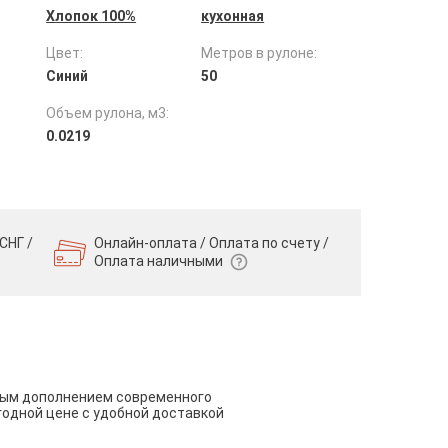
Хлопок 100%
кухонная
Цвет:
Метров в рулоне:
Синий
50
Объем рулона, м3:
0.0219
СНГ /
Онлайн-оплата / Оплата по счету /
Оплата наличными
чным дополнением современного
годной цене с удобной доставкой