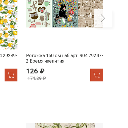
4 29249-
Рогожка 150 см наб арт. 904 29247-
Рогожка
2 Время чаепития
1 Жар-
126 ₽
155.
174.39 ₽
174.39