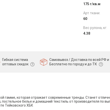
175 г/кв.м
Арт ткани:
60
Вес рулона, кг:
4.38
Гибкая система
Самовывоз / Доставка по всей РФ и 
оптовых скидок
Бесплатно по городу и до ТК
вой гамме, которая отражает современные тренды. Станет отли
и, постельное белье и домашний текстиль от производителя по вы
йте Тейковского ХБК