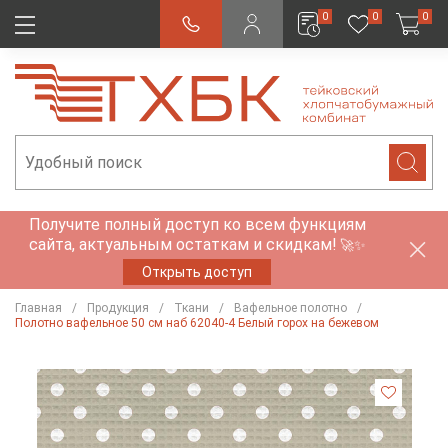
0
0
0
Получите полный доступ ко всем функциям
сайта, актуальным остаткам и скидкам!
🚀✨
Открыть доступ
Главная
Продукция
Ткани
Вафельное полотно
Полотно вафельное 50 см наб 62040-4 Белый горох на бежевом