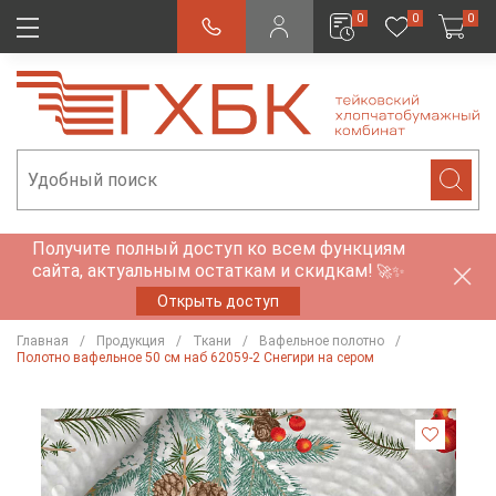
0
0
0
Получите полный доступ ко всем функциям
сайта, актуальным остаткам и скидкам!
🚀✨
Открыть доступ
Главная
Продукция
Ткани
Вафельное полотно
Полотно вафельное 50 см наб 62059-2 Снегири на сером