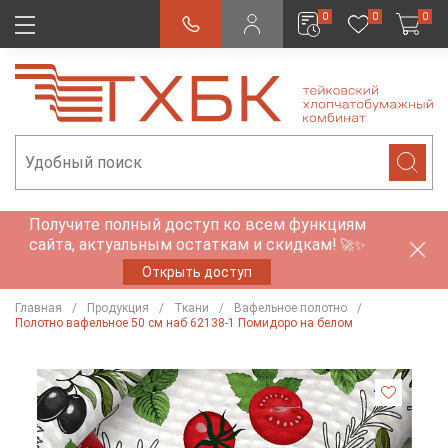
0
0
0
Получите полный доступ ко всем функциям
сайта, актуальным остаткам и скидкам!
🚀✨
Открыть доступ
Главная
Продукция
Ткани
Вафельное полотно
Полотно вафельное 50 см наб 62138-1 Помидоро на белом