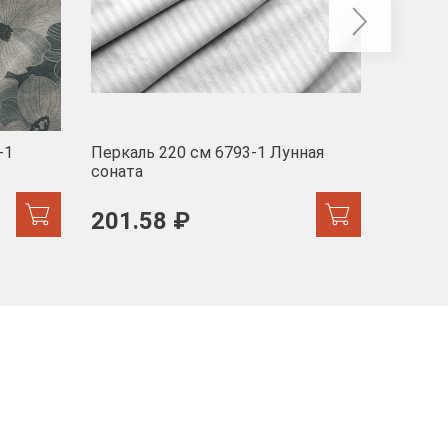
-1
Перкаль 220 см 6793-1 Лунная
Муслин
соната
103 
201.58 ₽
171.44