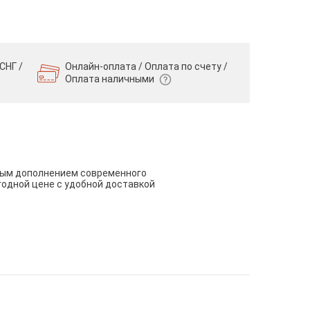
СНГ /
Онлайн-оплата / Оплата по счету /
Оплата наличными
чным дополнением современного
годной цене с удобной доставкой