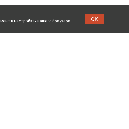
ОК
мент в настройках вашего браузера.
НАТ
ТЕЙКОВСКИЙ ХЛОПЧ
Реквизиты
Владелец сайта: ООО «ИвМашТорг»
Юридический адрес: 155048,
Ивановская область, г.о. Тейково, г.
Тейково, ул. Сергеевская, д.10
Режим работы: с 7.00 до 17.00 пн -пт
ОГРН 1123704000133 от 26.03.2012 г.
Продавец: ООО «ТД Юниколор»