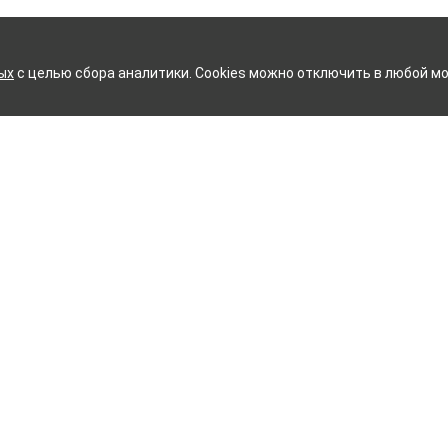
ых
с целью сбора аналитики. Cookies можно отключить в любой мо
ЛОПЧАТОБУМАЖНЫЙ КОМБИ
Контакты
ное белье
Тейково
ий текстиль
8 (800) 350-99-33
ый текстиль
Иваново
+7 (4932) 48-27-91
и