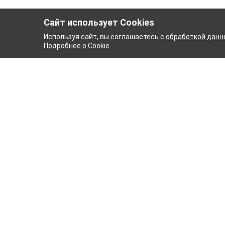
Сайт использует Cookies
Используя сайт, вы соглашаетесь с
обработкой данн
Подробнее о Cookie
.
МБИНАТ
ТЕЙКОВСКИЙ Х
ТХБК
Ткани
Постель
Домашн
Кухонн
Тейковский хлопчатобумажный
Пряжа
комбинат – современное текстильное
предприятие России полного
WENGE
производственного цикла, оснащенное
Акции
новейшим оборудованием.
Новинк