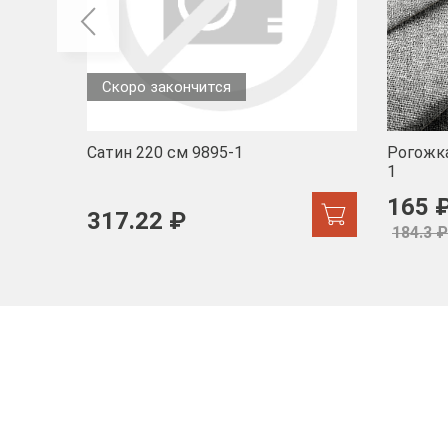
Скоро закончится
Сатин 220 см 9895-1
Рогожка
1
165 
317.22 ₽
184.3 ₽