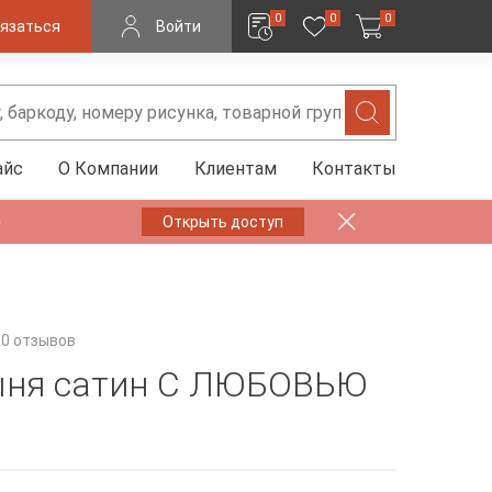
0
0
0
язаться
Войти
айс
О Компании
Клиентам
Контакты
✨
Открыть доступ
0 отзывов
ыня сатин С ЛЮБОВЬЮ