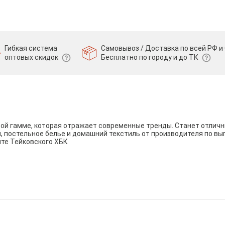
Гибкая система
Самовывоз / Доставка по всей РФ и 
оптовых скидок
Бесплатно по городу и до ТК
вой гамме, которая отражает современные тренды. Станет отли
и, постельное белье и домашний текстиль от производителя по вы
йте Тейковского ХБК