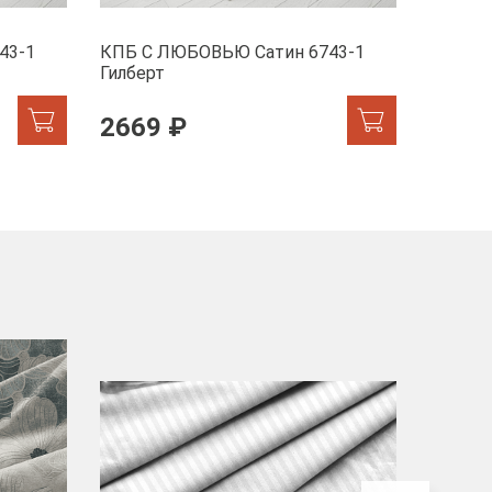
43-1
КПБ С ЛЮБОВЬЮ Сатин 6743-1
КПБ С 
Гилберт
Гилбер
2669 ₽
2669
-40