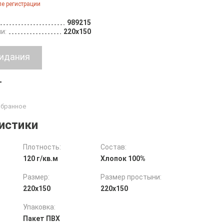
е регистрации
989215
и:
220х150
т
истики
Плотность:
Состав:
120 г/кв.м
Хлопок 100%
Размер:
Размер простыни:
220х150
220х150
Упаковка:
Пакет ПВХ