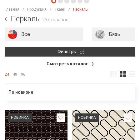
Главная
Продукция
Ткани
Перкаль
Перкаль
257 товаров
Все
Бязь
Фильтры
Смотреть каталог
24
48
96
По новизне
НОВИНКА
НОВИНКА