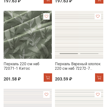
197.63 ₽
197.63 ₽
Перкаль 220 см наб
Перкаль Вареный хлопок
72071-1 Китос
220 см наб 72272-7
Полосочка
201.58 ₽
203.59 ₽