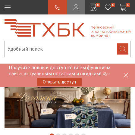
0
0
0
Получите полный доступ ко всем функциям
сайта, актуальным остаткам и скидкам!
🚀✨
Открыть доступ