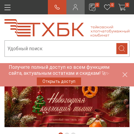
0
0
0
Получите полный доступ ко всем функциям
сайта, актуальным остаткам и скидкам!
🚀✨
Открыть доступ