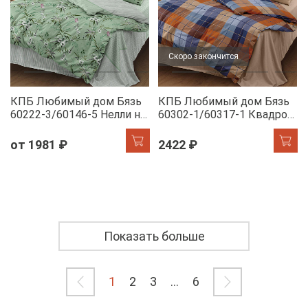
Скоро закончится
КПБ Любимый дом Бязь
КПБ Любимый дом Бязь
60222-3/60146-5 Нелли н/
60302-1/60317-1 Квадро
у
н/у
от 1981 ₽
2422 ₽
Показать больше
1
2
3
...
6