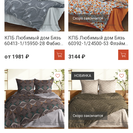
Скоро закончится
КПБ Любимый дом Бязь
КПБ Любимый дом Бязь
60413-1/15950-28 Фабио
60392-1/24500-53 Флэйм
н/у
н/у
от 1981 ₽
3144 ₽
НОВИНКА
Скоро закончится