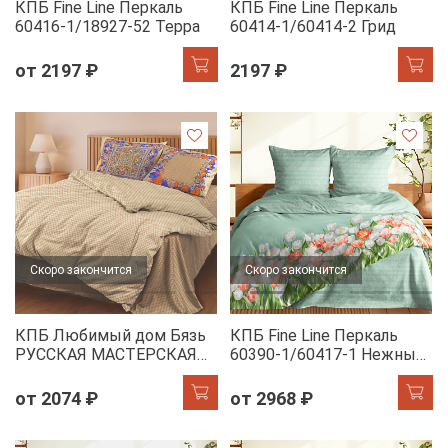
КПБ Fine Line Перкаль
КПБ Fine Line Перкаль
60416-1/18927-52 Терра
60414-1/60414-2 Грид
от 2197 ₽
2197 ₽
Скоро закончится
Скоро закончится
КПБ Любимый дом Бязь
КПБ Fine Line Перкаль
РУССКАЯ МАСТЕРСКАЯ
60390-1/60417-1 Нежные
(70х70 - 2 шт. панно)
тюльпаны
60381-1/13322-7 Любовь
от 2074 ₽
от 2968 ₽