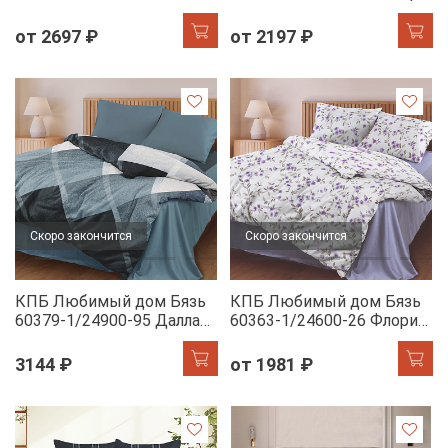
Крокусы н/у
от 2697 ₽
от 2197 ₽
Скоро закончится
Скоро закончится
КПБ Любимый дом Бязь
КПБ Любимый дом Бязь
60379-1/24900-95 Даллас
60363-1/24600-26 Флория
н/у
н/у
3144 ₽
от 1981 ₽