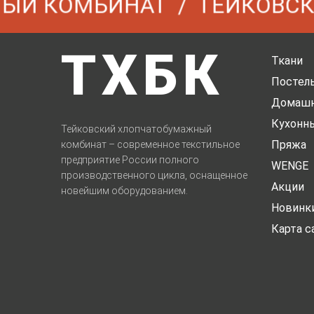
Й КОМБИНАТ
ТЕЙКОВСКИ
ТХБК
Ткани
Постель
Домашн
Кухонн
Тейковский хлопчатобумажный
Пряжа
комбинат – современное текстильное
предприятие России полного
WENGE
производственного цикла, оснащенное
Акции
новейшим оборудованием.
Новинк
Карта с