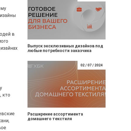
ому
дизайны
людей в
мого
Выпуск эксклюзивных дизайнов под
дизайнах
любые потребности заказчика
02 / 07 / 2024
у
, кто
евские
Расширение ассортимента
домашнего текстиля
ани,
вое