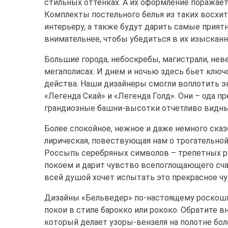
стильных оттенках. А их оформление поража
Комплекты постельного белья из таких восхи
интерьеру, а также будут дарить самые прия
внимательнее, чтобы убедиться в их изыскан
Большие города, небоскребы, магистрали, неве
мегаполисах. И днем и ночью здесь бьет ключ
действа. Наши дизайнеры смогли воплотить э
«Легенда Скай» и «Легенда Голд». Они – ода п
грандиозные башни-высотки отчетливо видны 
Более спокойное, нежное и даже немного сказ
лирическая, повествующая нам о трогательно
Россыпь серебряных символов – трепетных ро
покоем и дарит чувство всепоглощающего счас
всей душой хочет испытать это прекрасное чу
Дизайны «Бельведер» по-настоящему роскошны
покои в стиле барокко или рококо. Обратите 
который делает узоры-вензеля на полотне бо