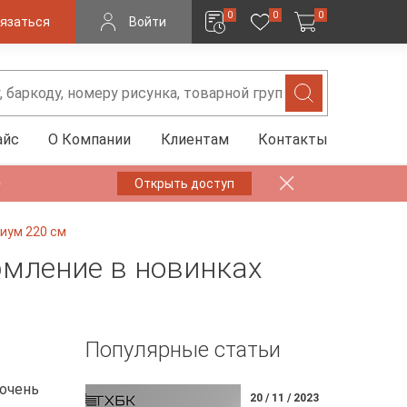
0
0
0
язаться
Войти
айс
О Компании
Клиентам
Контакты
✨
Открыть доступ
иум 220 см
рмление в новинках
Популярные статьи
 очень
20 / 11 / 2023