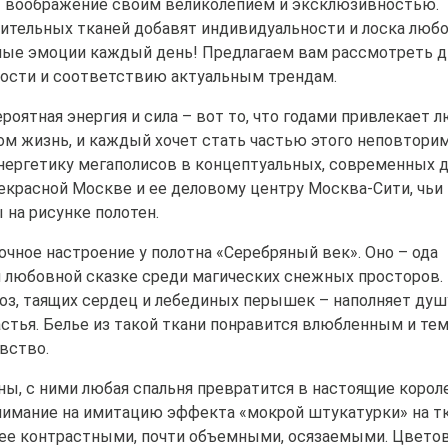
ет воображение своим великолепием и эксклюзивностью.
тительных тканей добавят индивидуальности и лоска люб
тные эмоции каждый день! Предлагаем вам рассмотреть 
ности и соответствию актуальным трендам.
роятная энергия и сила – вот то, что годами привлекает 
ом жизнь, и каждый хочет стать частью этого неповтори
нергетику мегаполисов в концептуальных, современных 
рекрасной Москве и ее деловому центру Москва-Сити, чьи
на рисунке полотен.
очное настроение у полотна «Серебряный век». Оно – ода
й любовной сказке среди магических снежных просторов.
з, таящих сердец и лебединых перышек – наполняет душ
тья. Белье из такой ткани понравится влюбленным и тем
вство.
, с ними любая спальня превратится в настоящие корол
внимание на имитацию эффекта «мокрой штукатурки» на тк
лее контрастными, почти объемными, осязаемыми. Цвето