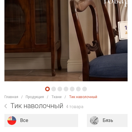
Главная
Продукция
Ткани
Тик наволочный
Тик наволочный
4 товара
Все
Бязь