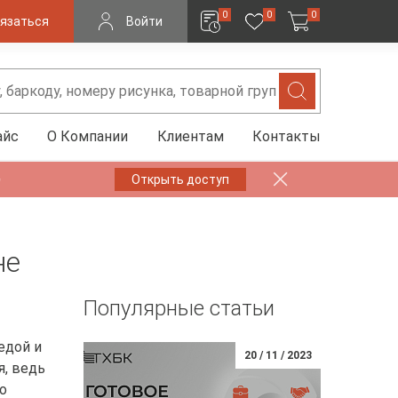
0
0
0
язаться
Войти
айс
О Компании
Клиентам
Контакты
✨
Открыть доступ
не
Популярные статьи
едой и
20 / 11 / 2023
я, ведь
о