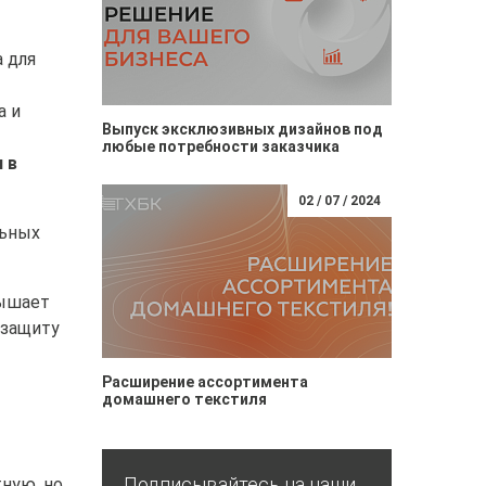
 для
а и
Выпуск эксклюзивных дизайнов под
любые потребности заказчика
 в
02 / 07 / 2024
льных
вышает
 защиту
Расширение ассортимента
домашнего текстиля
Подписывайтесь на наши
ную, но