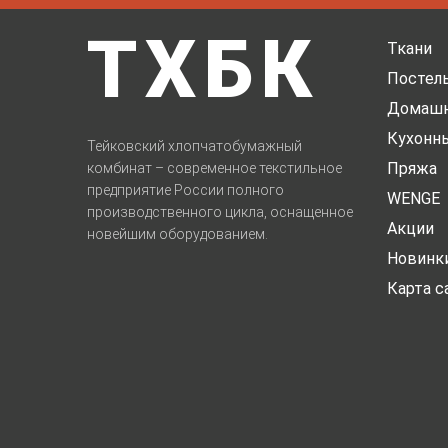
ТХБК
Ткани
Постель
Домашн
Кухонн
Тейковский хлопчатобумажный
Пряжа
комбинат – современное текстильное
предприятие России полного
WENGE
производственного цикла, оснащенное
Акции
новейшим оборудованием.
Новинк
Карта с