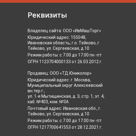
Реквизиты
Владелец сайта: ООО «ИвМашТорг»
Юридический адрес: 155048,
Ивановская область, г.о. Тейково, г.
Тейково, ул. Сергеевская, д.10
Режим работы: с 7.00 до 17.00 пн -пт
ОГРН 1123704000133 от 26.03.2012 г.
Продавец: ООО «ТД Юниколор»
Юридический адрес: г. Москва,
Муниципальный округ Алексеевский
вн.тер.г.,
ул. 1-я Мытищинская, д. 3, стр. 1, эт. 4,
каб. №403, ком. №3А
Почтовый адрес: Ивановская обл., г.
Тейково, ул. Сергеевская, д.10
Режим работы: с 7.00 до 17.00 пн -пт
ОГРН 1217700641553 от 28.12.2021 г.