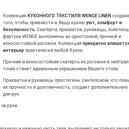
Коллекция
КУХОННОГО ТЕКСТИЛЯ WENGE LINEN
создана
того, чтобы привнести в Вашу кухню
уют, комфорт и
безопасность
. Скатерти, прихватки, рукавицы, полотенц
фартуки WENGE выполнены из однотонной, прочной и
износостойкой рогожки. Коллекция
прекрасно впишется
интерьер
практически любой Кухни.
Прочная и износостойкая скатерть из рогожки в нейтра
тонах станет идеальным украшением Вашего стола.
Прихватки и рукавицы простеганы синтепоном, что по
их прочность и долговечность, создает дополнительную
для рук.
на руке.
верхнюю и нижнюю часть тела, выполняет не только защит