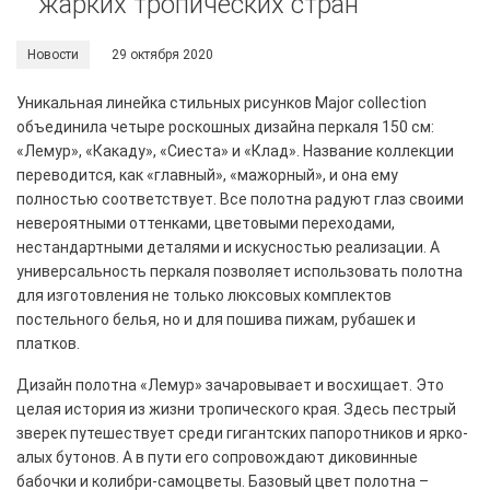
жарких тропических стран
Новости
29 октября 2020
Уникальная линейка стильных рисунков Major collection
объединила четыре роскошных дизайна перкаля 150 см:
«Лемур», «Какаду», «Сиеста» и «Клад». Название коллекции
переводится, как «главный», «мажорный», и она ему
полностью соответствует. Все полотна радуют глаз своими
невероятными оттенками, цветовыми переходами,
нестандартными деталями и искусностью реализации. А
универсальность перкаля позволяет использовать полотна
для изготовления не только люксовых комплектов
постельного белья, но и для пошива пижам, рубашек и
платков.
Дизайн полотна «Лемур» зачаровывает и восхищает. Это
целая история из жизни тропического края. Здесь пестрый
зверек путешествует среди гигантских папоротников и ярко-
алых бутонов. А в пути его сопровождают диковинные
бабочки и колибри-самоцветы. Базовый цвет полотна –