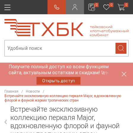
0
0
0
Получите полный доступ ко всем функциям
сайта, актуальным остаткам и скидкам!
🚀✨
Открыть доступ
Главная
Новости
Встречайте эксклюзивную коллекцию перкаля Major, вдохновленную
флорой и фауной жарких тропических стран
Встречайте эксклюзивную
коллекцию перкаля Major,
вдохновленную флорой и фауной