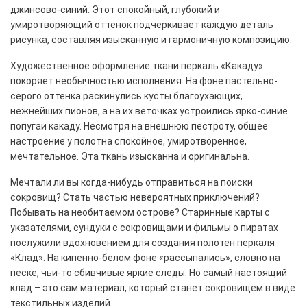
джинсово-синий. Этот спокойный, глубокий и
умиротворяющий оттенок подчеркивает каждую деталь
рисунка, составляя изысканную и гармоничную композицию.
Художественное оформление ткани перкаль «Какаду»
покоряет необычностью исполнения. На фоне пастельно-
серого оттенка раскинулись кусты благоухающих,
нежнейших пионов, а на их веточках устроились ярко-синие
попугаи какаду. Несмотря на внешнюю пестроту, общее
настроение у полотна спокойное, умиротворенное,
мечтательное. Эта ткань изысканна и оригинальна.
Мечтали ли вы когда-нибудь отправиться на поиски
сокровищ? Стать частью невероятных приключений?
Побывать на необитаемом острове? Старинные карты с
указателями, сундуки с сокровищами и фильмы о пиратах
послужили вдохновением для создания полотен перкаля
«Клад». На кипенно-белом фоне «рассыпались», словно на
песке, чьи-то сбивчивые яркие следы. Но самый настоящий
клад – это сам материал, который станет сокровищем в виде
текстильных изделий.