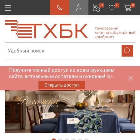
0
0
0
Получите полный доступ ко всем функциям
сайта, актуальным остаткам и скидкам!
🚀✨
Открыть доступ