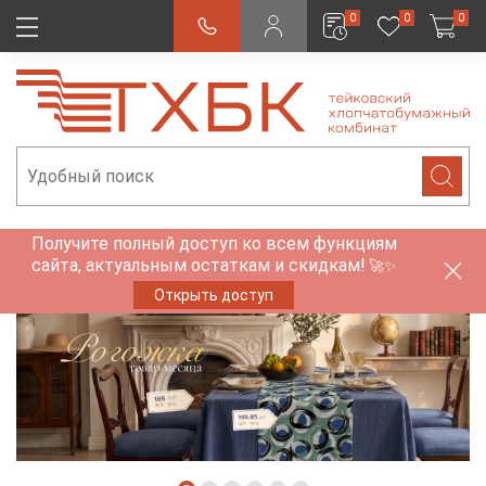
0
0
0
Получите полный доступ ко всем функциям
сайта, актуальным остаткам и скидкам!
🚀✨
Открыть доступ