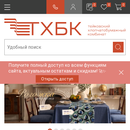
0
0
0
Получите полный доступ ко всем функциям
сайта, актуальным остаткам и скидкам!
🚀✨
Открыть доступ