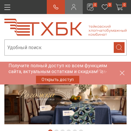
0
0
0
Получите полный доступ ко всем функциям
сайта, актуальным остаткам и скидкам!
🚀✨
Открыть доступ