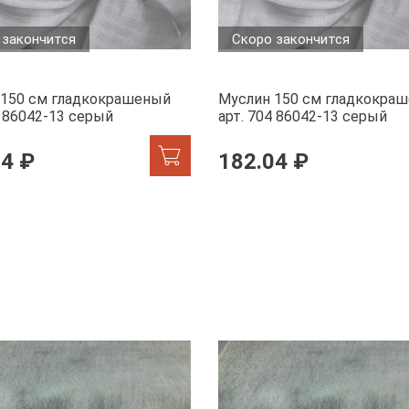
 закончится
Скоро закончится
 150 см гладкокрашеный
Муслин 150 см гладкокра
4 86042-13 серый
арт. 704 86042-13 серый
04 ₽
182.04 ₽