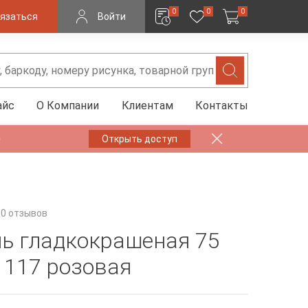
0
0
0
язаться
Войти
айс
О Компании
Клиентам
Контакты
✨
Открыть доступ
0 отзывов
ь гладкокрашеная 75
. 117 розовая