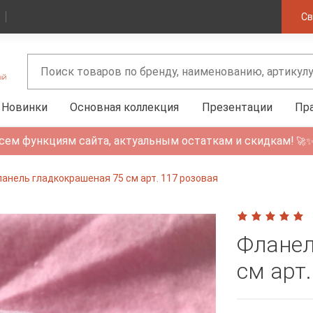
Св
Новинки
Основная коллекция
Презентации
Пр
сем функциям сайта, актуальным остаткам и скидкам!
🚀
анель гладкокрашеная 75 см арт. 117 розовая
Фланел
см арт