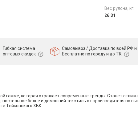
Вес рулона, кг:
26.31
Гибкая система
Самовывоз / Доставка по всей РФ и 
оптовых скидок
Бесплатно по городу и до ТК
вой гамме, которая отражает современные тренды. Станет отли
и, постельное белье и домашний текстиль от производителя по вы
йте Тейковского ХБК