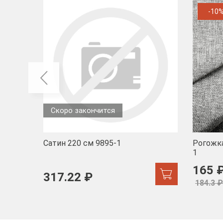
-10
Скоро закончится
Сатин 220 см 9895-1
Рогожка
1
165 
317.22 ₽
184.3 ₽