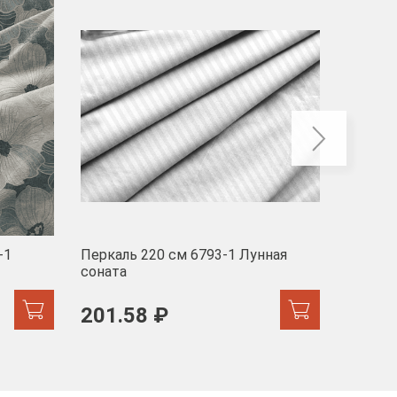
-40
-1
Перкаль 220 см 6793-1 Лунная
Муслин
соната
103 
201.58 ₽
171.44