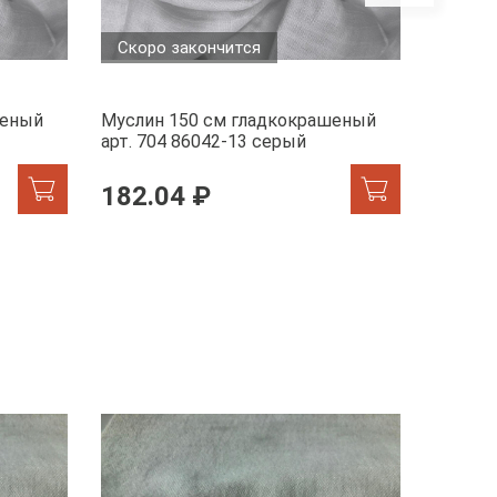
Скоро закончится
Скоро
шеный
Муслин 150 см гладкокрашеный
Муслин
арт. 704 86042-13 серый
арт. 70
182.04 ₽
182.