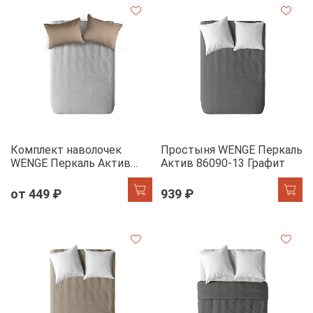
Комплект наволочек
Простыня WENGE Перкаль
WENGE Перкаль Актив
Актив 86090-13 Графит
86295-11 Серо-
коричневый
от 449 ₽
939 ₽