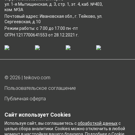
ул. 1-я Мытищинская, д. 3, стр. 1, эт. 4, каб. №403,
ком. №3А
Почтовый адрес: Ивановская обл., г. Тейково, ул.
Сергеевская, д.10
Режим работы: с 7.00 до 17.00 пн -пт
ОГРН 1217700641553 от 28.12.2021 г.
© 2026 | teikovo.com
Пользовательское соглашение
Публичная оферта
Согласие на обработку персональных данных
Сайт использует Cookies
Согласие на получение рекламы
Используя сайт, вы соглашаетесь с
обработкой данных
с
целью сбора аналитики. Cookies можно отключить в любой
Политика обработки персональных данных
момент в настройках вашего браузера.
Подробнее о Cookie
.