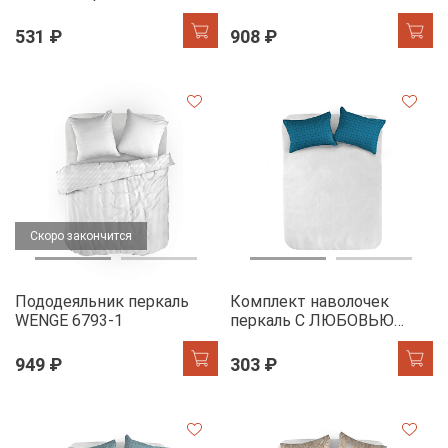
86024-12 Дымчато-
зеленый
531 ₽
908 ₽
Скоро закончится
Пододеяльник перкаль
Комплект наволочек
WENGE 6793-1
перкаль С ЛЮБОВЬЮ
20957- 4
949 ₽
303 ₽