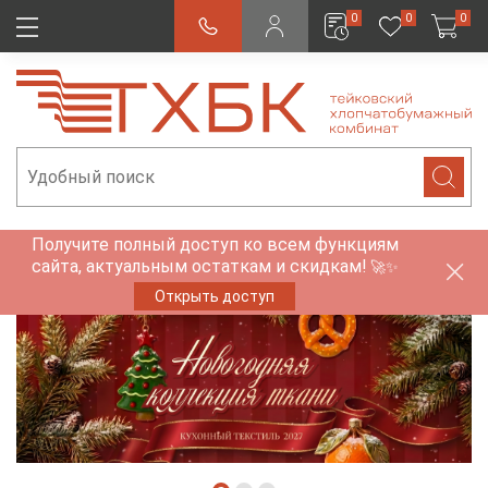
0
0
0
Получите полный доступ ко всем функциям
сайта, актуальным остаткам и скидкам!
🚀✨
Открыть доступ