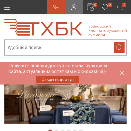
0
0
0
Получите полный доступ ко всем функциям
сайта, актуальным остаткам и скидкам!
🚀✨
Открыть доступ