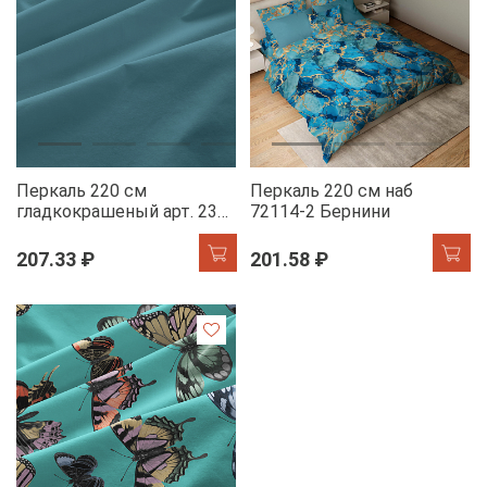
Перкаль 220 см
Перкаль 220 см наб
гладкокрашеный арт. 239
72114-2 Бернини
86082-8 ниагара АК
207.33 ₽
201.58 ₽