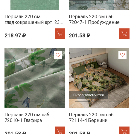
Перкаль 220 см
Перкаль 220 см наб
гладкокрашеный арт. 239
72047-1 Пробуждение
86121-9 папоротниковый
АК
218.97 ₽
201.58 ₽
Скоро закончится
Перкаль 220 см наб
Перкаль 220 см наб
72010-1 Глафира
72114-4 Бернини
201.58 ₽
201.58 ₽