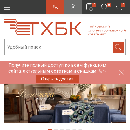
0
0
0
Получите полный доступ ко всем функциям
сайта, актуальным остаткам и скидкам!
🚀✨
Открыть доступ