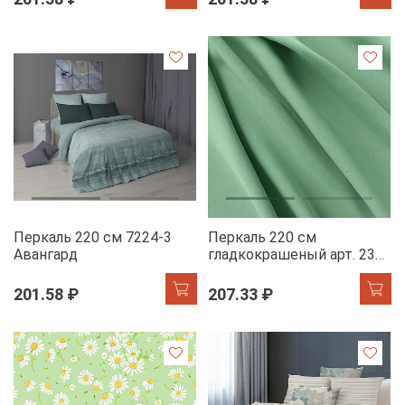
Перкаль 220 см 7224-3
Перкаль 220 см
Авангард
гладкокрашеный арт. 239
86082-9 темный шалфей
АК
201.58 ₽
207.33 ₽