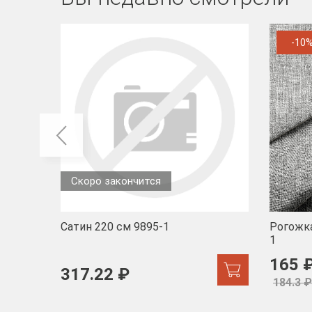
-10
Скоро закончится
Сатин 220 см 9895-1
Рогожка
1
165 
317.22 ₽
184.3 ₽