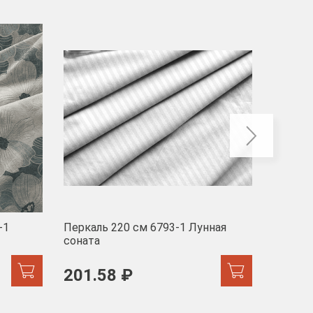
-40
-1
Перкаль 220 см 6793-1 Лунная
Муслин
соната
103 
201.58 ₽
171.44