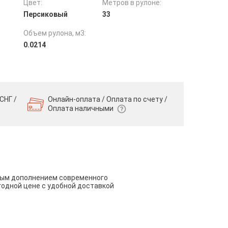
Цвет:
Метров в рулоне:
Персиковый
33
Объем рулона, м3:
0.0214
СНГ /
Онлайн-оплата / Оплата по счету /
Оплата наличными
чным дополнением современного
годной цене с удобной доставкой