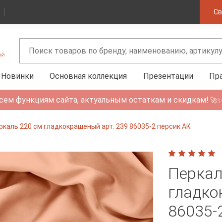
Св
Новинки
Основная коллекция
Презентации
Пр
сем функциям сайта, актуальным остаткам и скидкам!
🚀
ркаль 220 см гладкокрашеный арт. 239 86035-2 персик АК
Перкал
гладко
86035-