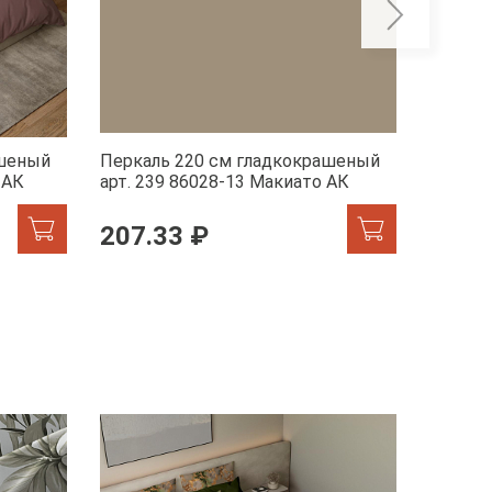
ашеный
Перкаль 220 см гладкокрашеный
Перкал
 АК
арт. 239 86028-13 Макиато АК
арт. 23
207.33 ₽
207.