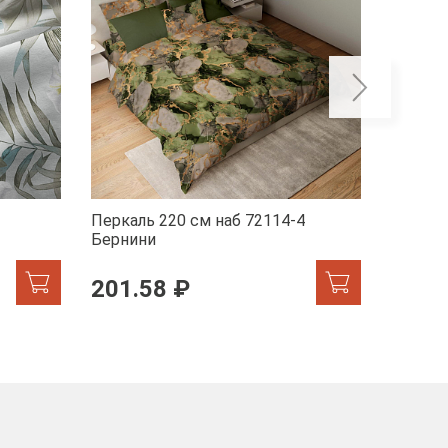
Перкаль 220 см наб 72114-4
Перкал
Бернини
Мрамор
201.58 ₽
201.