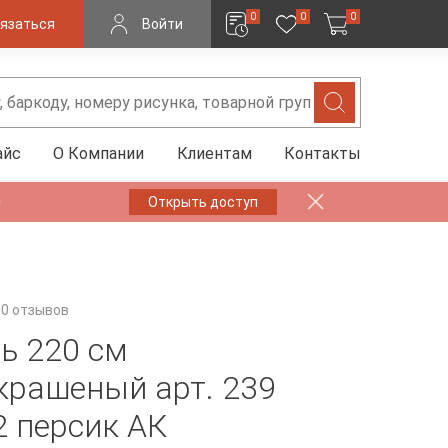
0
0
0
язаться
Войти
айс
О Компании
Клиентам
Контакты
✨
Открыть доступ
0 отзывов
ь 220 см
крашеный арт. 239
2 персик АК