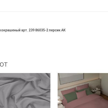
кокрашеный арт. 239 86035-2 персик АК
ют