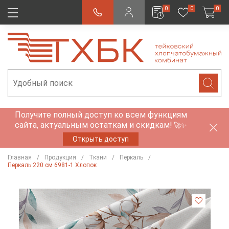
0
0
0
Получите полный доступ ко всем функциям
сайта, актуальным остаткам и скидкам!
🚀✨
Открыть доступ
Главная
Продукция
Ткани
Перкаль
Перкаль 220 см 6981-1 Хлопок