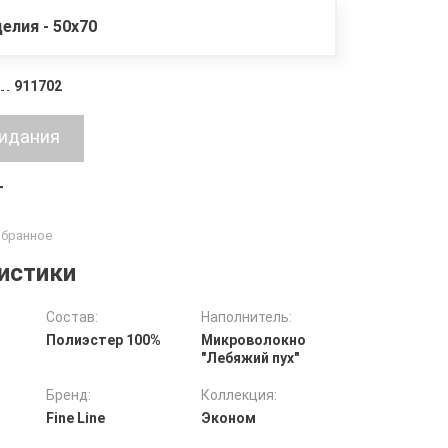
елия - 50х70
911702
т
истики
Состав:
Наполнитель:
Полиэстер 100%
Микроволокно
"Лебяжий пух"
Бренд:
Коллекция:
Fine Line
Эконом