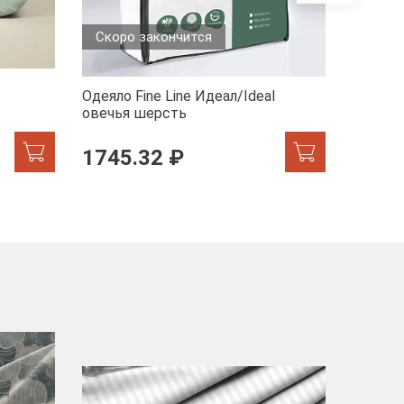
Скоро закончится
Одеяло Fine Line Идеал/Ideal
Одеяло 
овечья шерсть
1745.32 ₽
1284
-40