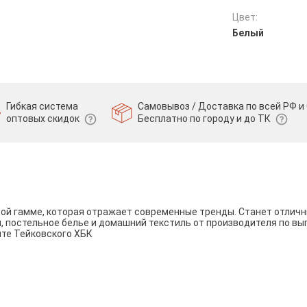
Цвет:
Белый
Гибкая система
Самовывоз / Доставка по всей РФ и 
оптовых скидок
Бесплатно по городу и до ТК
вой гамме, которая отражает современные тренды. Станет отли
и, постельное белье и домашний текстиль от производителя по вы
йте Тейковского ХБК