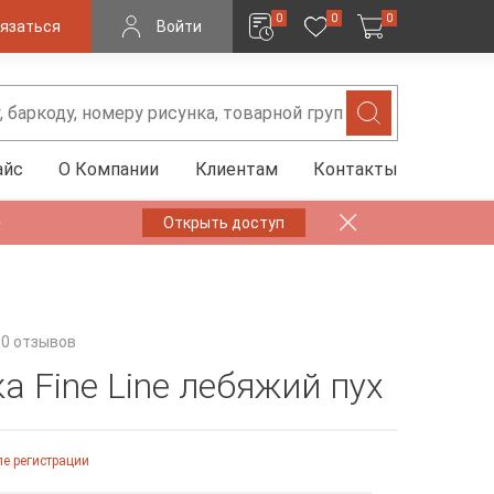
0
0
0
язаться
Войти
айс
О Компании
Клиентам
Контакты
✨
Открыть доступ
0 отзывов
а Fine Line лебяжий пух
е регистрации