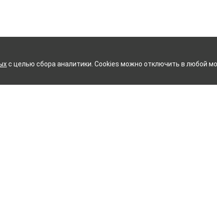
ых
с целью сбора аналитики. Cookies можно отключить в любой мо
ИЙ ХЛОПЧАТОБУМАЖНЫЙ К
Контакты
ное белье
Тейково
ий текстиль
8 (800) 350-99-33
ый текстиль
Иваново
+7 (4932) 48-27-91