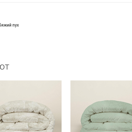
бяжий пух
ют