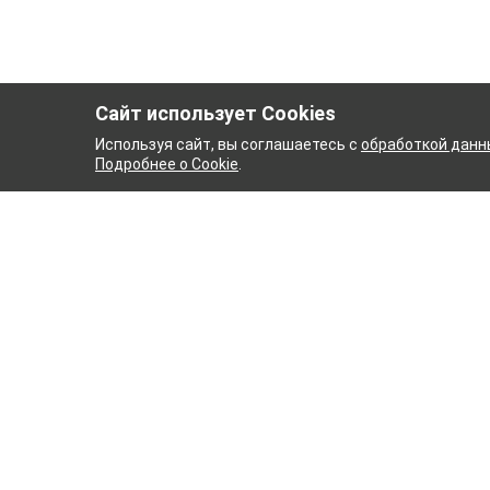
Сайт использует Cookies
Используя сайт, вы соглашаетесь с
обработкой данн
Подробнее о Cookie
.
ЫЙ КОМБИНАТ
ТЕЙКОВСК
ТХБК
Ткани
Постель
Домашн
Кухонн
Тейковский хлопчатобумажный
Пряжа
комбинат – современное текстильное
предприятие России полного
WENGE