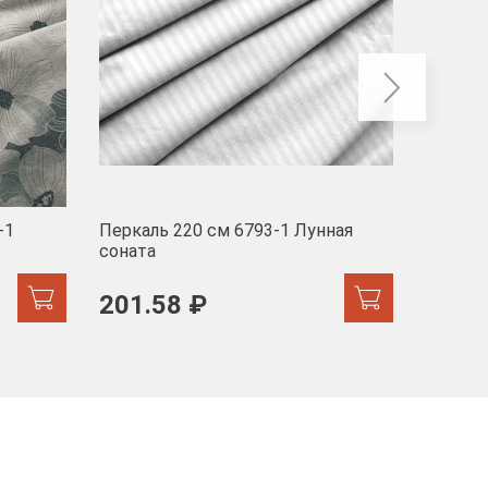
-1
Перкаль 220 см 6793-1 Лунная
Муслин
соната
103 
201.58 ₽
171.44