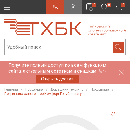
0
0
0
Получите полный доступ ко всем функциям
сайта, актуальным остаткам и скидкам!
🚀✨
Открыть доступ
Главная
Продукция
Домашний текстиль
Покрывала
Покрывало однотонное Комфорт Голубая лагуна