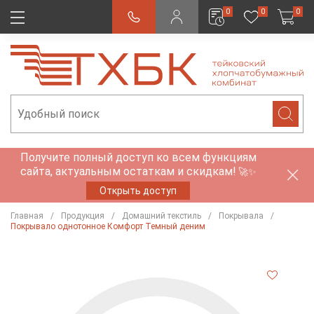
0
0
0
Получите полный доступ ко всем функциям
сайта, актуальным остаткам и скидкам!
🚀✨
Открыть доступ
Главная
Продукция
Домашний текстиль
Покрывала
Покрывало однотонное Комфорт Темный деним