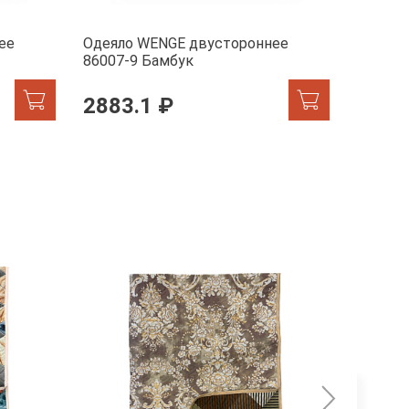
ее
Одеяло WENGE двустороннее
Одеяло
86007-9 Бамбук
86007-
2883.1 ₽
2883