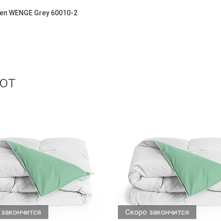
еп WENGE Grey 60010-2
ют
 закончится
Скоро закончится