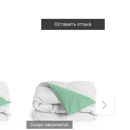
Оставить отзыв
Скоро закончится
Скоро