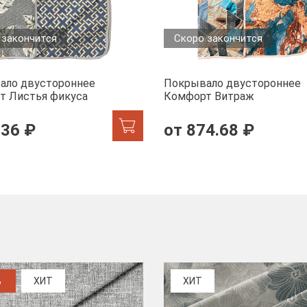
 закончится
Скоро закончится
ало двустороннее
Покрывало двустороннее
т Листья фикуса
Комфорт Витраж
.36 ₽
от 874.68 ₽
%
ХИТ
ХИТ