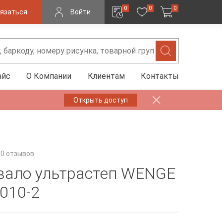
0
0
0
язаться
Войти
айс
О Компании
Клиентам
Контакты
✨
Открыть доступ
0 отзывов
ало ультрастеп WENGE
0010-2