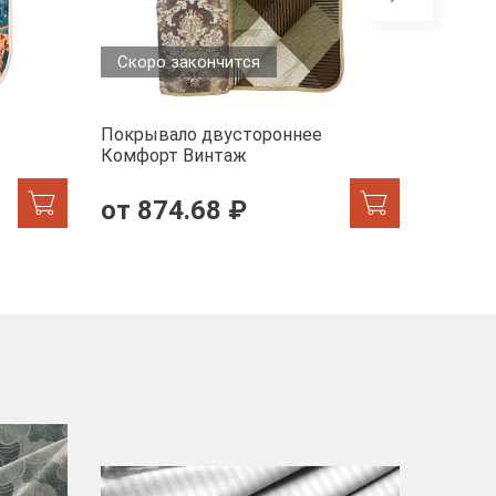
Скоро закончится
Покрывало двустороннее
Покрыв
Комфорт Винтаж
60032-
от 874.68 ₽
2096
-40