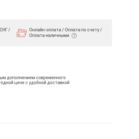
СНГ /
Онлайн-оплата / Оплата по счету /
Оплата наличными
чным дополнением современного
годной цене с удобной доставкой