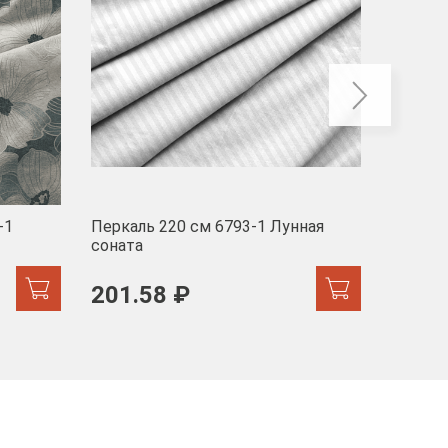
-1
Перкаль 220 см 6793-1 Лунная
Муслин
соната
103 
201.58 ₽
171.44