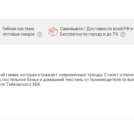
Гибкая система
Самовывоз / Доставка по всей РФ и 
оптовых скидок
Бесплатно по городу и до ТК
вой гамме, которая отражает современные тренды. Станет отли
и, постельное белье и домашний текстиль от производителя по вы
йте Тейковского ХБК