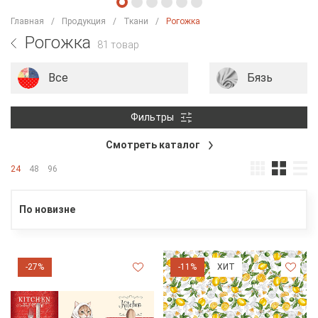
Главная
Продукция
Ткани
Рогожка
Рогожка
81 товар
Все
Бязь
Фильтры
Смотреть каталог
24
48
96
По новизне
-27%
-11%
ХИТ