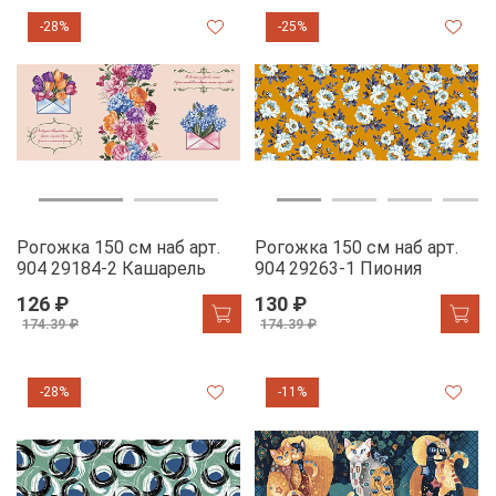
-28%
-25%
Рогожка 150 см наб арт.
Рогожка 150 см наб арт.
904 29184-2 Кашарель
904 29263-1 Пиония
126 ₽
130 ₽
174.39 ₽
174.39 ₽
-28%
-11%