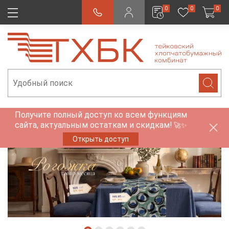
0
0
0
Получите полный доступ ко всем функциям
сайта, актуальным остаткам и скидкам!
🚀✨
Открыть доступ