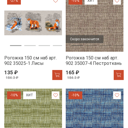
-27%
-10%
ХИТ
Скоро закончится
Рогожка 150 см наб арт.
Рогожка 150 см наб арт.
902 35025-1 Лисы
902 35007-4 Пестроткань
135 ₽
165 ₽
184.3 ₽
184.3 ₽
-10%
ХИТ
-10%