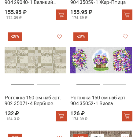
904 29040-1 Великий
904 35059-1 Жар-Птица
устюг
155.95 ₽
155.95 ₽
174.39 ₽
174.39 ₽
-28%
-28%
Рогожка 150 см наб арт.
Рогожка 150 см наб арт.
902 35071-4 Вербное
904 35052-1 Виола
воскресенье
132 ₽
126 ₽
184.3 ₽
174.39 ₽