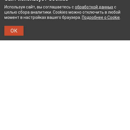
Используя сайт, вы соглашаетесь с
обработкой данных
с
целью сбора аналитики. Cookies можно отключить в любой
момент в настройках вашего браузера.
Подробнее о Cookie
.
ОК
НЫЙ КОМБИНАТ
ТЕЙКОВСКИЙ ХЛОПЧАТОБУМ
ТХБК
Тейковский хлопчатобумажный комбинат – современное
текстильное предприятие России полного
производственного цикла, оснащенное новейшим
оборудованием.