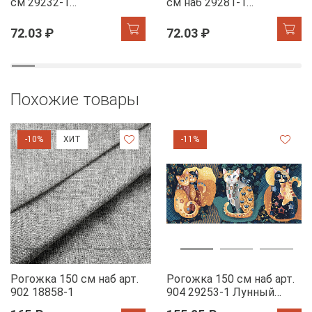
см 29232-1
см наб 29281-1
Мандариновый коктель
Новогодняя ночь
72.03 ₽
72.03 ₽
Похожие товары
-10%
ХИТ
-11%
Рогожка 150 см наб арт.
Рогожка 150 см наб арт.
902 18858-1
904 29253-1 Лунный
свет