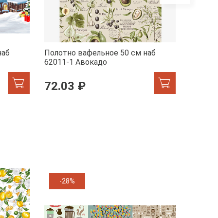
наб
Полотно вафельное 50 см наб
Полотн
62011-1 Авокадо
29278-
72.03 ₽
72.0
-28%
-11