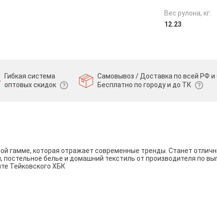
Вес рулона, кг:
12.23
Гибкая система
Самовывоз / Доставка по всей РФ и 
оптовых скидок
Бесплатно по городу и до ТК
вой гамме, которая отражает современные тренды. Станет отли
и, постельное белье и домашний текстиль от производителя по вы
йте Тейковского ХБК