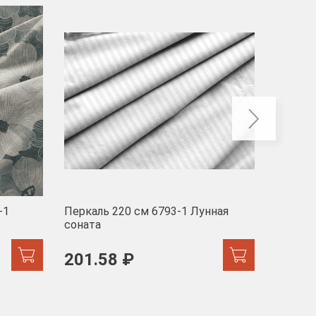
-40
-1
Перкаль 220 см 6793-1 Лунная
Муслин
соната
103 
201.58 ₽
171.44