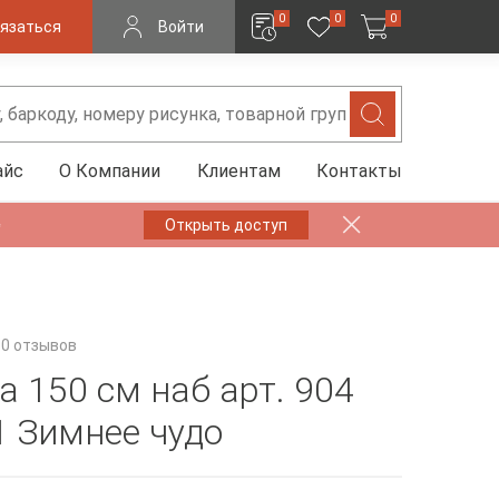
0
0
0
язаться
Войти
айс
О Компании
Клиентам
Контакты
✨
Открыть доступ
0 отзывов
а 150 см наб арт. 904
1 Зимнее чудо