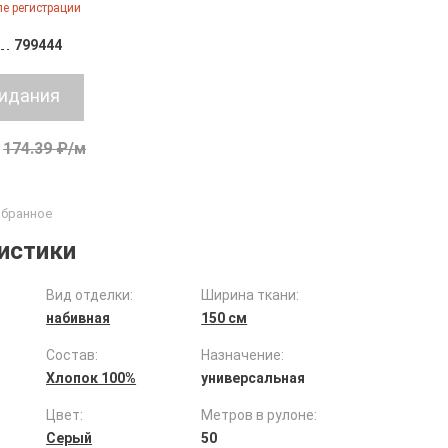
е регистрации
799444
174.39 ₽/м
истики
Вид отделки:
Ширина ткани:
набивная
150 см
Состав:
Назначение:
Хлопок 100%
универсальная
Цвет:
Метров в рулоне:
Серый
50