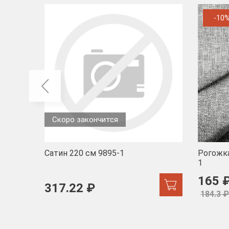
-10
Скоро закончится
Сатин 220 см 9895-1
Рогожка
1
165 
317.22 ₽
184.3 ₽