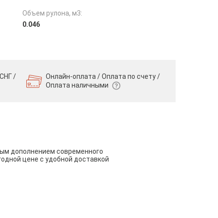
Объем рулона, м3:
0.046
СНГ /
Онлайн-оплата / Оплата по счету /
Оплата наличными
чным дополнением современного
годной цене с удобной доставкой