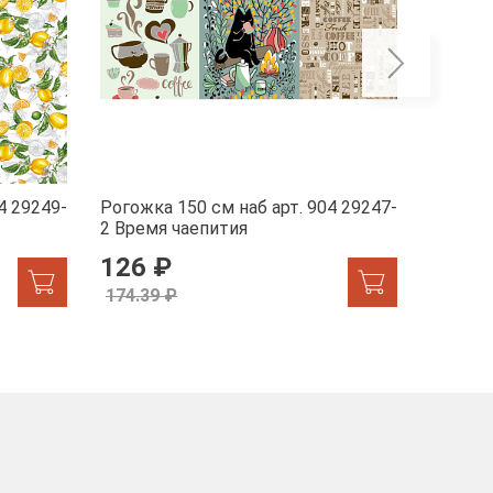
4 29249-
Рогожка 150 см наб арт. 904 29247-
Рогожка
2 Время чаепития
1 Жар-
126 ₽
155.
174.39 ₽
174.39