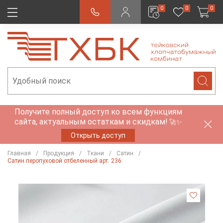
0
0
0
Получите полный доступ ко всем функциям
сайта, актуальным остаткам и скидкам!
🚀✨
Открыть доступ
Главная
Продукция
Ткани
Сатин
Сатин перопуховой отбеленный арт. 236