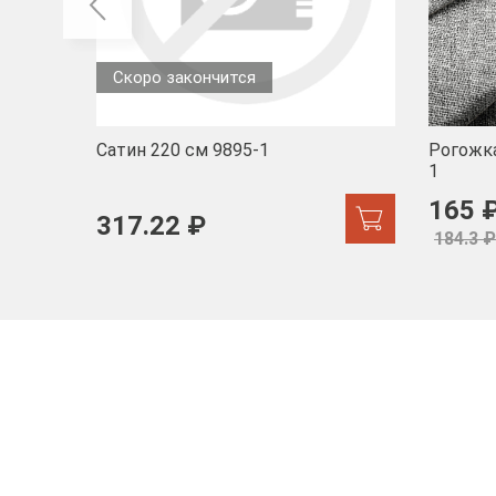
Скоро закончится
Сатин 220 см 9895-1
Рогожка
1
165 
317.22 ₽
184.3 ₽