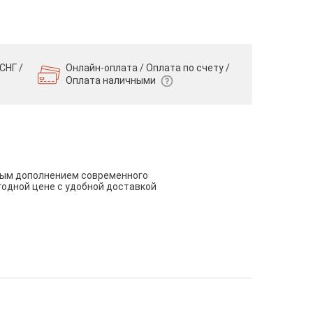
СНГ /
Онлайн-оплата / Оплата по счету /
Оплата наличными
чным дополнением современного
годной цене с удобной доставкой