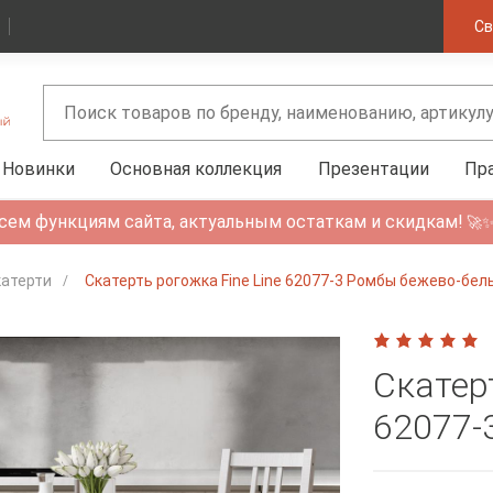
Св
Новинки
Основная коллекция
Презентации
Пр
сем функциям сайта, актуальным остаткам и скидкам!
🚀
катерти
Скатерть рогожка Fine Line 62077-3 Ромбы бежево-бел
Скатерт
62077-