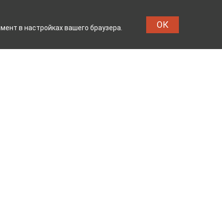
ОК
мент в настройках вашего браузера.
БИНАТ
ТЕЙКОВСКИЙ ХЛО
Реквизиты
Владелец сайта: ООО «ИвМашТорг»
Юридический адрес: 155048,
Ивановская область, г.о. Тейково, г.
Тейково, ул. Сергеевская, д.10
Режим работы: с 7.00 до 17.00 пн -пт
ОГРН 1123704000133 от 26.03.2012 г.
Продавец: ООО «ТД Юниколор»
Юридический адрес: г. Москва,