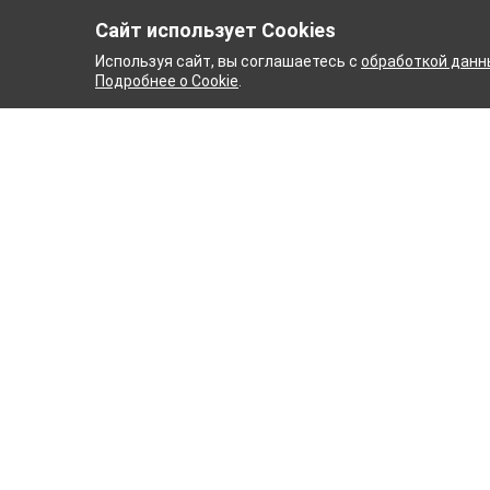
Сайт использует Cookies
Используя сайт, вы соглашаетесь с
обработкой данн
Подробнее о Cookie
.
 КОМБИНАТ
ТЕЙКОВСКИЙ
ТХБК
Ткани
Постель
Домашн
Кухонн
Тейковский хлопчатобумажный
Пряжа
комбинат – современное текстильное
предприятие России полного
WENGE
производственного цикла, оснащенное
Акции
новейшим оборудованием.
Новинк