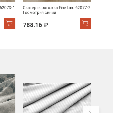
 62073-1
Скатерть рогожка Fine Line 62077-2
Скатерт
Геометрия синий
Влюбле
788.16 ₽
от 5
-40