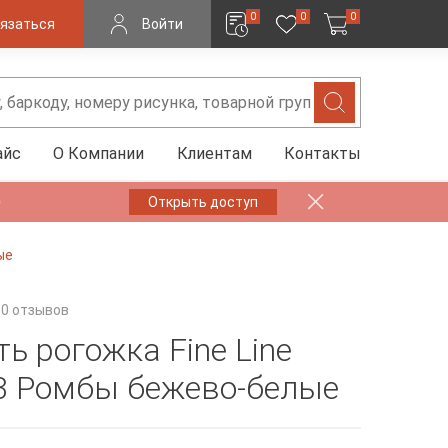
0
0
0
язаться
Войти
айс
О Компании
Клиентам
Контакты
✨
Открыть доступ
ые
0 отзывов
ь рогожка Fine Line
3 Ромбы бежево-белые