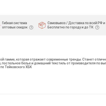
Гибкая система
Самовывоз / Доставка по всей РФ и 
оптовых скидок
Бесплатно по городу и до ТК
вой гамме, которая отражает современные тренды. Станет отли
и, постельное белье и домашний текстиль от производителя по вы
йте Тейковского ХБК