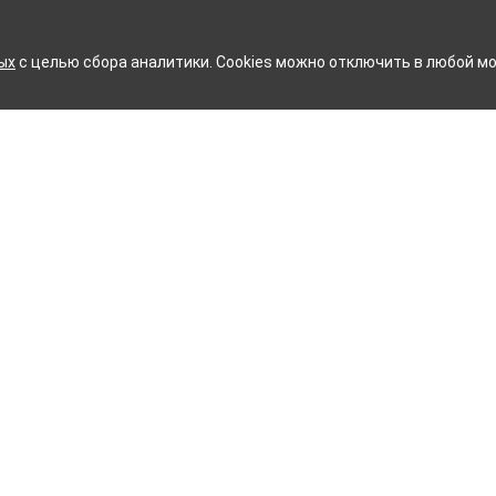
ых
с целью сбора аналитики. Cookies можно отключить в любой мо
 ХЛОПЧАТОБУМАЖНЫЙ КОМ
Контакты
ное белье
Тейково
ий текстиль
8 (800) 350-99-33
ый текстиль
Иваново
+7 (4932) 48-27-91
и