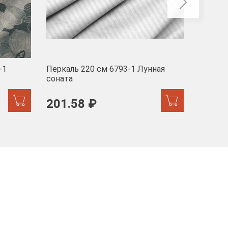
-1
Перкаль 220 см 6793-1 Лунная
Муслин
соната
103 
201.58 ₽
171.44