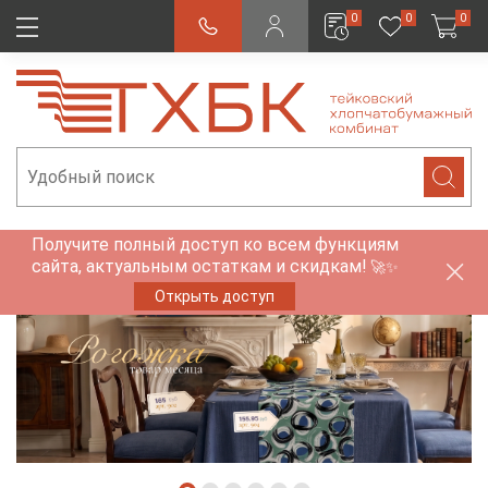
0
0
0
Получите полный доступ ко всем функциям
сайта, актуальным остаткам и скидкам!
🚀✨
Открыть доступ