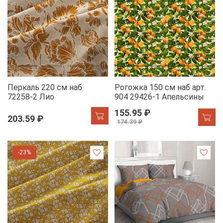
Перкаль 220 см наб
Рогожка 150 см наб арт.
72258-2 Лио
904 29426-1 Апельсины
155.95 ₽
203.59 ₽
174.39 ₽
-23%