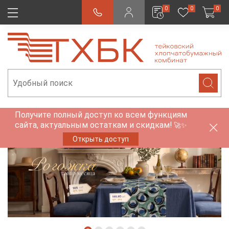
0
0
0
Получите полный доступ ко всем функциям
сайта, актуальным остаткам и скидкам!
🚀✨
Открыть доступ