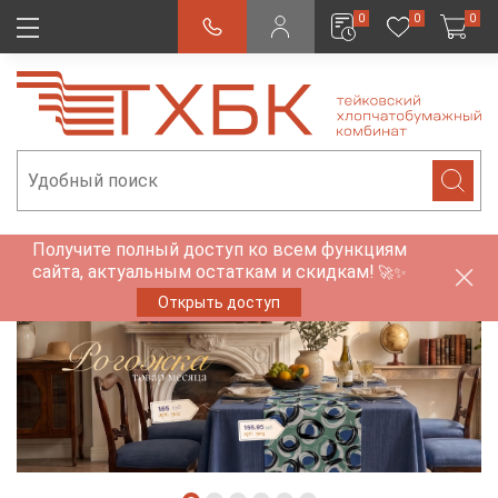
0
0
0
Получите полный доступ ко всем функциям
сайта, актуальным остаткам и скидкам!
🚀✨
Открыть доступ