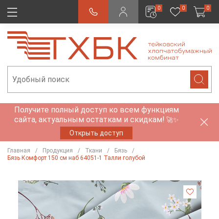
0
0
0
Получите полный доступ ко всем функциям
сайта, актуальным остаткам и скидкам!
🚀✨
Открыть доступ
Главная
Продукция
Ткани
Бязь
Бязь Комфорт 150 см наб 64051-1 Талли голубой