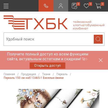
0
0
0
Получите полный доступ ко всем функциям
сайта, актуальным остаткам и скидкам!
🚀✨
Открыть доступ
Главная
Продукция
Ткани
Перкаль
Перкаль 150 см наб 13465-1 Веселые ёжики