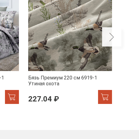
-1
Бязь Премиум 220 см 6919-1
Бязь П
Утиная охота
Марсел
227.04 ₽
227.