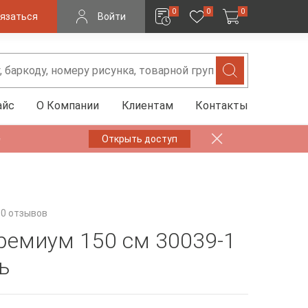
0
0
0
язаться
Войти
айс
О Компании
Клиентам
Контакты
✨
Открыть доступ
0 отзывов
ремиум 150 см 30039-1
ь