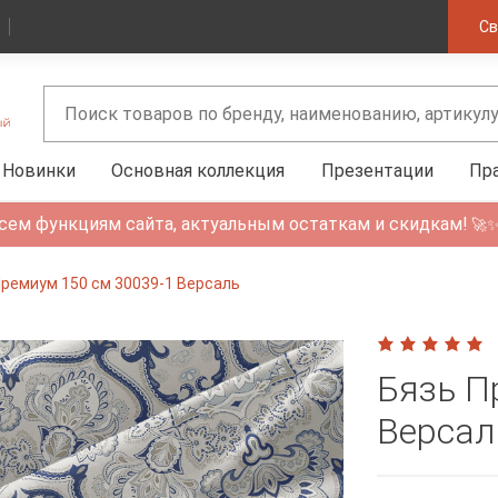
Св
Новинки
Основная коллекция
Презентации
Пр
сем функциям сайта, актуальным остаткам и скидкам!
🚀
Премиум 150 см 30039-1 Версаль
Бязь П
Версал