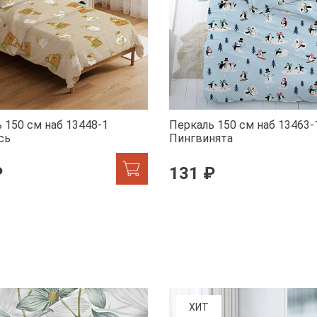
 150 см наб 13448-1
Перкаль 150 см наб 13463-
сь
Пингвинята
₽
131 ₽
ХИТ