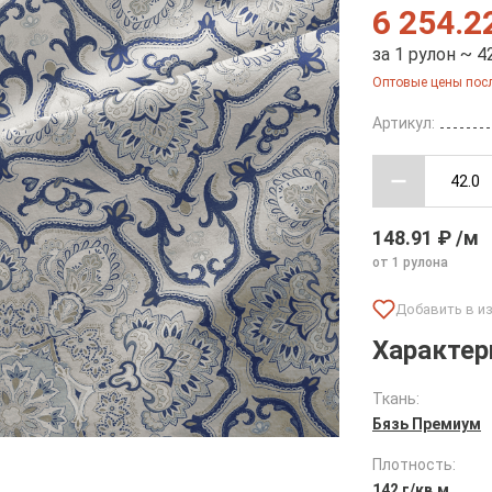
6 254.2
за 1 рулон ~ 4
Оптовые цены посл
Артикул:
148.91 ₽ /м
от 1 рулона
Характер
Ткань:
Бязь Премиум
Плотность:
142 г/кв.м