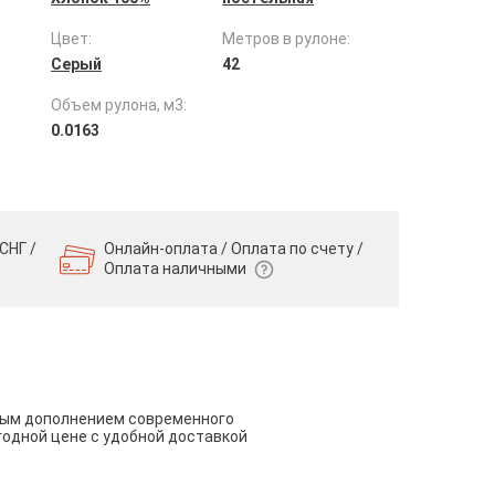
Цвет:
Метров в рулоне:
Серый
42
Объем рулона, м3:
0.0163
СНГ /
Онлайн-оплата / Оплата по счету /
Оплата наличными
чным дополнением современного
годной цене с удобной доставкой