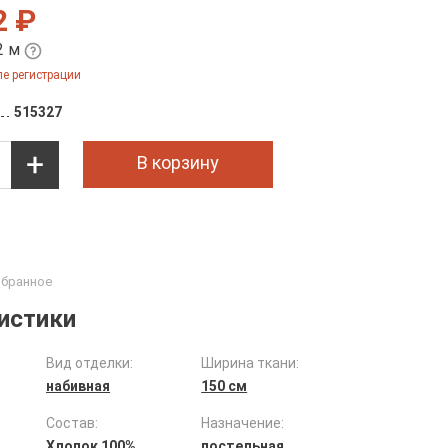
2 ₽
2 м
е регистрации
515327
В корзину
истики
Вид отделки:
Ширина ткани:
набивная
150 см
Состав:
Назначение:
Хлопок 100%
постельная