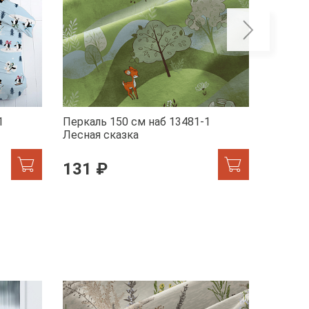
1
Перкаль 150 см наб 13481-1
Перкал
Лесная сказка
Лисята
131 ₽
131 
ХИТ