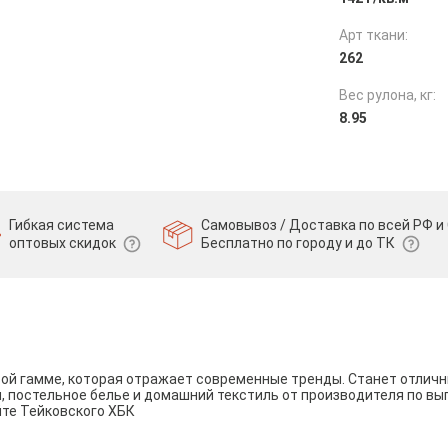
Арт ткани:
262
Вес рулона, кг:
8.95
Гибкая система
Самовывоз / Доставка по всей РФ и 
оптовых скидок
Бесплатно по городу и до ТК
вой гамме, которая отражает современные тренды. Станет отли
и, постельное белье и домашний текстиль от производителя по вы
йте Тейковского ХБК