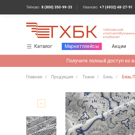
Тейково
8 (800) 350-99-33
Иваново
+7 (4932) 48-27-91
Каталог
Маркетплейсы
Акции
Получите полный доступ ко в
Главная
Продукция
Ткани
Бязь
Бязь 